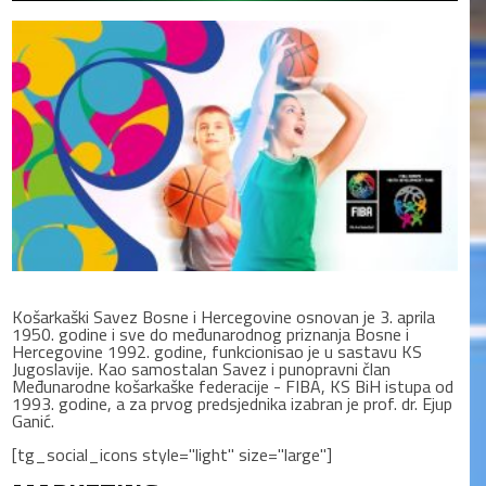
Košarkaški Savez Bosne i Hercegovine osnovan je 3. aprila
1950. godine i sve do međunarodnog priznanja Bosne i
Hercegovine 1992. godine, funkcionisao je u sastavu KS
Jugoslavije. Kao samostalan Savez i punopravni član
Međunarodne košarkaške federacije - FIBA, KS BiH istupa od
1993. godine, a za prvog predsjednika izabran je prof. dr. Ejup
Ganić.
[tg_social_icons style="light" size="large"]