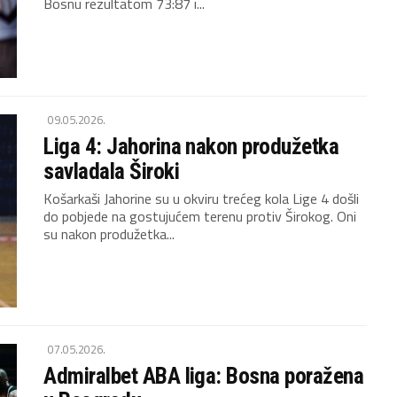
Bosnu rezultatom 73:87 i...
09.05.2026.
Liga 4: Jahorina nakon produžetka
savladala Široki
Košarkaši Jahorine su u okviru trećeg kola Lige 4 došli
do pobjede na gostujućem terenu protiv Širokog. Oni
su nakon produžetka...
07.05.2026.
Admiralbet ABA liga: Bosna poražena