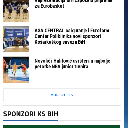
Reprezentacija BiH započela pripreme
za Eurobasket
ASA CENTRAL osiguranje i Eurofarm
Centar Poliklinika novi sponzori
Košarkaškog saveza BiH
Novalić i Halilović uvršteni u najbolje
petorke NBA junior turnira
MORE POSTS
SPONZORI KS BIH