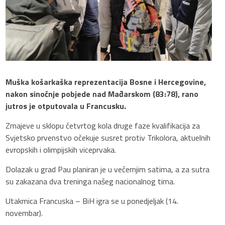
Muška košarkaška reprezentacija Bosne i Hercegovine,
nakon sinoćnje pobjede nad Mađarskom (83:78), rano
jutros je otputovala u Francusku.
Zmajeve u sklopu četvrtog kola druge faze kvalifikacija za
Svjetsko prvenstvo očekuje susret protiv Trikolora, aktuelnih
evropskih i olimpijskih viceprvaka.
Dolazak u grad Pau planiran je u večernjim satima, a za sutra
su zakazana dva treninga našeg nacionalnog tima.
Utakmica Francuska – BiH igra se u ponedjeljak (14.
novembar).