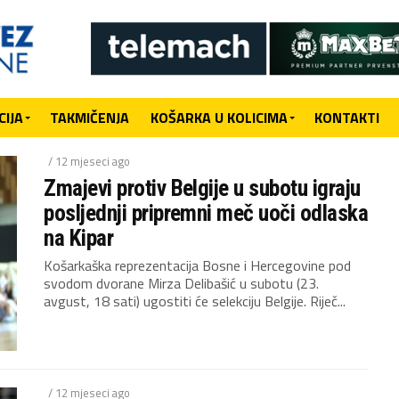
IJA
TAKMIČENJA
KOŠARKA U KOLICIMA
KONTAKTI
/ 12 mjeseci ago
Zmajevi protiv Belgije u subotu igraju
posljednji pripremni meč uoči odlaska
na Kipar
Košarkaška reprezentacija Bosne i Hercegovine pod
svodom dvorane Mirza Delibašić u subotu (23.
avgust, 18 sati) ugostiti će selekciju Belgije. Riječ...
/ 12 mjeseci ago