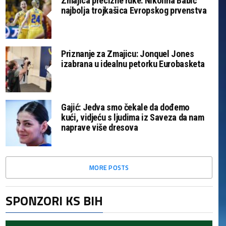
Zmajica precizne ruke: Nikolina Babić
najbolja trojkašica Evropskog prvenstva
Priznanje za Zmajicu: Jonquel Jones
izabrana u idealnu petorku Eurobasketa
Gajić: Jedva smo čekale da dođemo
kući, vidjeću s ljudima iz Saveza da nam
naprave više dresova
MORE POSTS
SPONZORI KS BIH