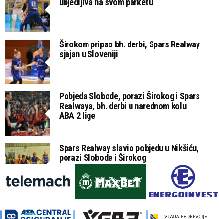
ubjedljiva na svom parketu
Širokom pripao bh. derbi, Spars Realway
sjajan u Sloveniji
Pobjeda Slobode, porazi Širokog i Spars
Realwaya, bh. derbi u narednom kolu
ABA 2 lige
Spars Realway slavio pobjedu u Nikšiću,
porazi Slobode i Širokog