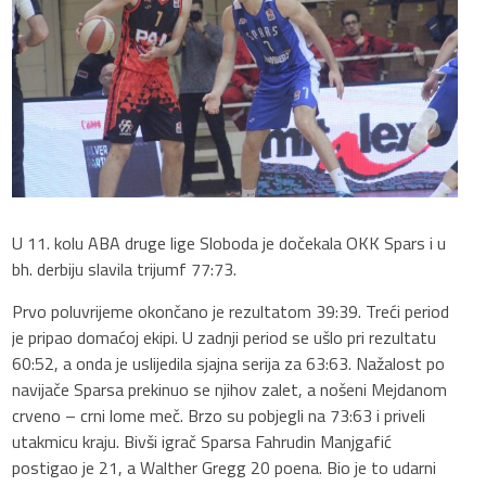
U 11. kolu ABA druge lige Sloboda je dočekala OKK Spars i u
bh. derbiju slavila trijumf 77:73.
Prvo poluvrijeme okončano je rezultatom 39:39. Treći period
je pripao domaćoj ekipi. U zadnji period se ušlo pri rezultatu
60:52, a onda je uslijedila sjajna serija za 63:63. Nažalost po
navijače Sparsa prekinuo se njihov zalet, a nošeni Mejdanom
crveno – crni lome meč. Brzo su pobjegli na 73:63 i priveli
utakmicu kraju. Bivši igrač Sparsa Fahrudin Manjgafić
postigao je 21, a Walther Gregg 20 poena. Bio je to udarni