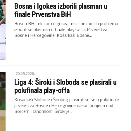
Bosna i Igokea izborili plasman u
finale Prvenstva BiH
Bosna BH Telecom i Igokea m:tel bez većih problema
izborili su plasman u finale play-offa Prvenstva
Bosne i Hercegovine. Košarkaši Bosne...
20.05.2026.
Liga 4: Široki i Sloboda se plasirali u
polufinala play-offa
Košarkaši Slobode i Širokog plasirali su se u polufinale
prvenstva Bosne i Hercegovine nakon pobjeda nad
Borcem i Jahorinom. Široki je...