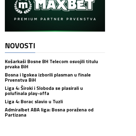
NOVOSTI
Košarkaši Bosne BH Telecom osvojili titulu
prvaka BiH
Bosna i Igokea izborili plasman u finale
Prvenstva BiH
Liga 4: Široki i Sloboda se plasirali u
polufinala play-offa
Liga 4: Borac slavio u Tuzli
Admiralbet ABA liga: Bosna poražena od
Partizana