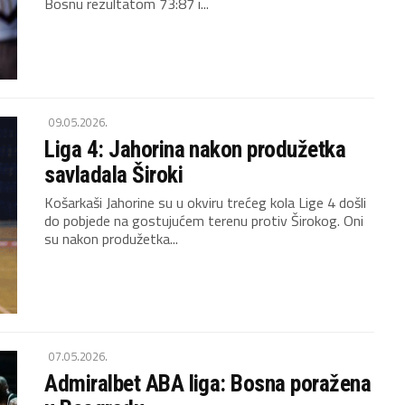
Bosnu rezultatom 73:87 i...
09.05.2026.
Liga 4: Jahorina nakon produžetka
savladala Široki
Košarkaši Jahorine su u okviru trećeg kola Lige 4 došli
do pobjede na gostujućem terenu protiv Širokog. Oni
su nakon produžetka...
07.05.2026.
Admiralbet ABA liga: Bosna poražena