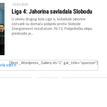
02.05.2026.
Liga 4: Jahorina savladala Slobodu
U okviru drugog kola Lige 4, košarkaši Jahorine
ostvarili su domaću pobjedu protiv Slobode
Energoinvest rezultatom 76:73. Pobjedničku ekipu
predvodio je...
[Best_Wordpress_Gallery id="2" gal_title="sponzori"]
VIŠE VIJESTI