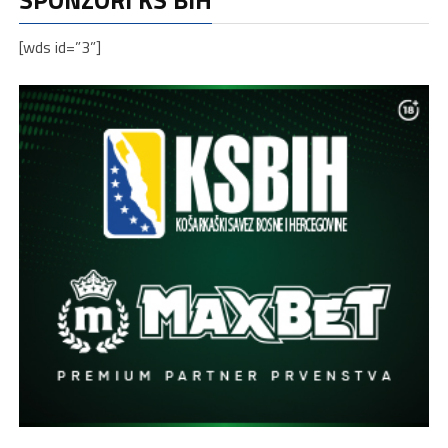
SPONZORI KS BIH
[wds id=”3”]