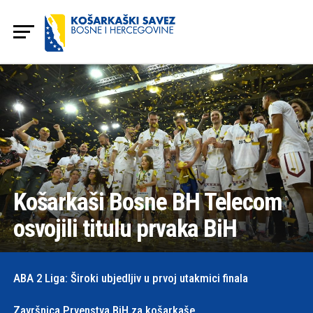
Košarkaši Bosne BH Telecom
osvojili titulu prvaka BiH
ABA 2 Liga: Široki ubjedljiv u prvoj utakmici finala
Završnica Prvenstva BiH za košarkaše