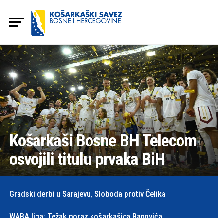
Košarkaši Bosne BH Telecom
osvojili titulu prvaka BiH
Gradski derbi u Sarajevu, Sloboda protiv Čelika
WABA liga: Težak poraz košarkašica Banovića