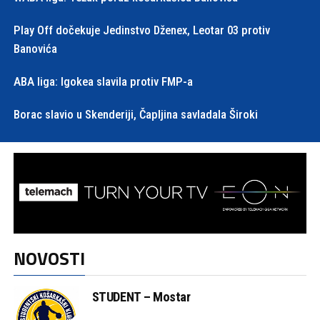
Play Off dočekuje Jedinstvo Dženex, Leotar 03 protiv
Banovića
ABA liga: Igokea slavila protiv FMP-a
Borac slavio u Skenderiji, Čapljina savladala Široki
NOVOSTI
STUDENT – Mostar