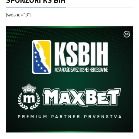
[wds id=”3”]