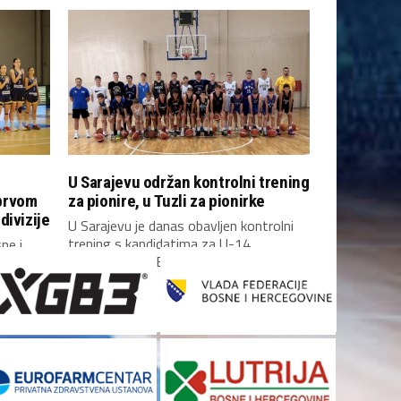
U Sarajevu održan kontrolni trening
prvom
za pionire, u Tuzli za pionirke
divizije
U Sarajevu je danas obavljen kontrolni
trening s kandidatima za U-14
ne i
reprezentaciju Bosne i...
 prvom