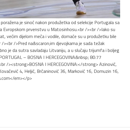
poražena je sinoć nakon produžetka od selekcije Portugala sa
 na Evropskom prvenstvu u Matosinhosu.<br /><br />Iako su
at, većim dijelom meča i vodile, domaće su u produžetku bile
.<br /><br />Pred na&scaron;im djevojkama je sada težak
ebno je da sutra savladaju Litvaniju, a u slučaju trijumfa i boljeg
rong>PORTUGAL – BOSNA I HERCEGOVINA&nbsp; 80:77
/><br /><strong>BOSNA I HERCEGOVINA:</strong> Azinović,
 Kovačević 4, Heljić, Brčaninović 36, Marković 16, Domuzin 16,
iba.com</em></p>