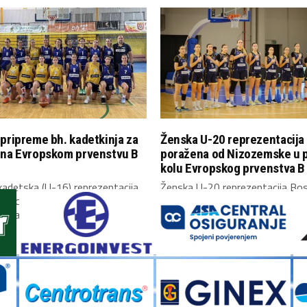
pripreme bh. kadetkinja za
Ženska U-20 reprezentacija
 na Evropskom prvenstvu B
poražena od Nizozemske u 
kolu Evropskog prvenstva B 
adetska (U-16) reprezentacija
Ženska U-20 reprezentacija Bos
Hercegovine okupila se danas u
Hercegovine upisala je poraz u
i započela...
kolu Evropskog prvenstva...