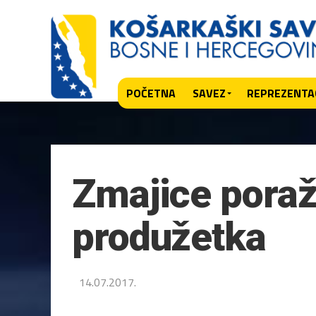
POČETNA
SAVEZ
REPREZENTAC
Zmajice poraž
produžetka
14.07.2017.