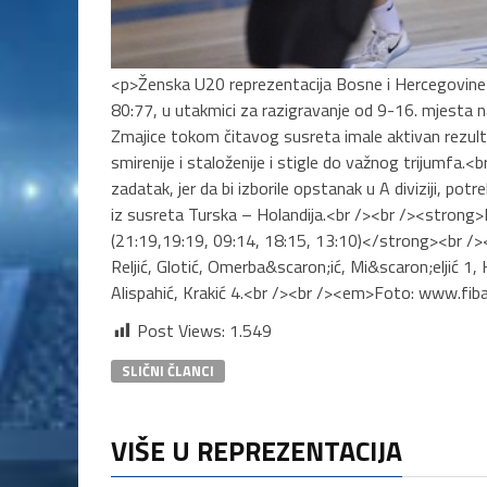
<p>Ženska U20 reprezentacija Bosne i Hercegovine 
80:77, u utakmici za razigravanje od 9-16. mjesta
Zmajice tokom čitavog susreta imale aktivan rezult
smirenije i staloženije i stigle do važnog trijumfa
zadatak, jer da bi izborile opstanak u A diviziji, potr
iz susreta Turska – Holandija.<br /><br /><st
(21:19,19:19, 09:14, 18:15, 13:10)</strong><br 
Reljić, Glotić, Omerba&scaron;ić, Mi&scaron;eljić 1,
Alispahić, Krakić 4.<br /><br /><em>Foto: www.f
Post Views:
1.549
SLIČNI ČLANCI
VIŠE U REPREZENTACIJA