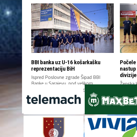
BBI banka uz U-16 košarkašku
Počele 
reprezentaciju BiH
nastup
divizije
Ispred Poslovne zgrade Šipad BBI
Banke u Sarajevu, pod velikom
Ženska k
zastavom Bosne i Hercegovine,...
Bosne i 
Mostaru 