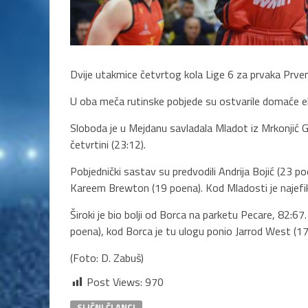
Dvije utakmice četvrtog kola Lige 6 za prvaka Prve
U oba meča rutinske pobjede su ostvarile domaće e
Sloboda je u Mejdanu savladala Mladot iz Mrkonjić Gra
četvrtini (23:12).
Pobjednički sastav su predvodili Andrija Bojić (23 p
Kareem Brewton (19 poena). Kod Mladosti je najefik
Široki je bio bolji od Borca na parketu Pecare, 82:67
poena), kod Borca je tu ulogu ponio Jarrod West (17
(Foto: D. Zabuš)
Post Views:
970
SLIČNI ČLANCI