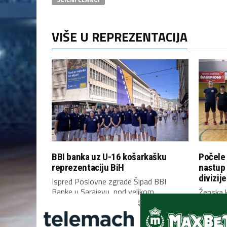
VIŠE U REPREZENTACIJA
BBI banka uz U-16 košarkašku
Počele 
reprezentaciju BiH
nastup
divizije
Ispred Poslovne zgrade Šipad BBI
Banke u Sarajevu, pod velikom
Ženska k
zastavom Bosne i Hercegovine,...
Bosne i 
Mostaru 