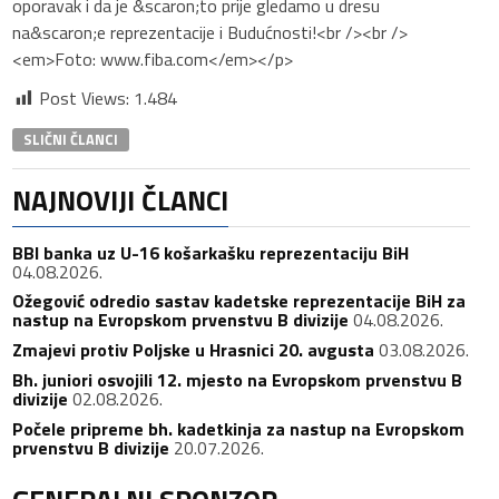
oporavak i da je &scaron;to prije gledamo u dresu
na&scaron;e reprezentacije i Budućnosti!<br /><br />
<em>Foto: www.fiba.com</em></p>
Post Views:
1.484
SLIČNI ČLANCI
NAJNOVIJI ČLANCI
BBI banka uz U-16 košarkašku reprezentaciju BiH
04.08.2026.
Ožegović odredio sastav kadetske reprezentacije BiH za
nastup na Evropskom prvenstvu B divizije
04.08.2026.
Zmajevi protiv Poljske u Hrasnici 20. avgusta
03.08.2026.
Bh. juniori osvojili 12. mjesto na Evropskom prvenstvu B
divizije
02.08.2026.
Počele pripreme bh. kadetkinja za nastup na Evropskom
prvenstvu B divizije
20.07.2026.