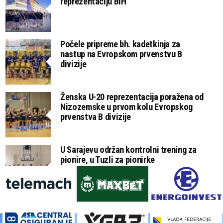
reprezentaciju BiH
Počele pripreme bh. kadetkinja za
nastup na Evropskom prvenstvu B
divizije
Ženska U-20 reprezentacija poražena od
Nizozemske u prvom kolu Evropskog
prvenstva B divizije
U Sarajevu održan kontrolni trening za
pionire, u Tuzli za pionirke