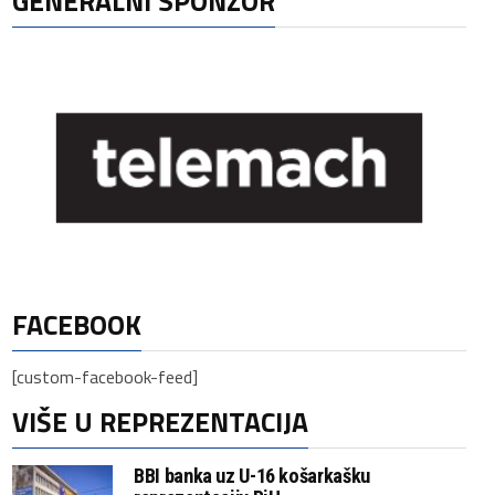
GENERALNI SPONZOR
FACEBOOK
[custom-facebook-feed]
VIŠE U REPREZENTACIJA
BBI banka uz U-16 košarkašku