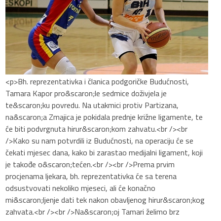
<p>Bh. reprezentativka i članica podgoričke Budućnosti,
Tamara Kapor pro&scaron;le sedmice doživjela je
te&scaron;ku povredu. Na utakmici protiv Partizana,
na&scaron;a Zmajica je pokidala prednje križne ligamente, te
će biti podvrgnuta hirur&scaron;kom zahvatu.<br /><br
/>Kako su nam potvrdili iz Budućnosti, na operaciju će se
čekati mjesec dana, kako bi zarastao medijalni ligament, koji
je takođe o&scaron;tećen.<br /><br />Prema prvim
procjenama ljekara, bh. reprezentativka će sa terena
odsustvovati nekoliko mjeseci, ali će konačno
mi&scaron;ljenje dati tek nakon obavljenog hirur&scaron;kog
zahvata.<br /><br />Na&scaron;oj Tamari želimo brz