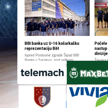
BBI banka uz U-16 košarkašku
Počele 
reprezentaciju BiH
nastup
divizije
Ispred Poslovne zgrade Šipad BBI
Banke u Sarajevu, pod velikom
Ženska k
zastavom Bosne i Hercegovine,...
Bosne i 
Mostaru 