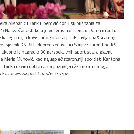
a Alispahić i Tarik Biberović dobili su priznanja za
/>Na svečanosti koja je večeras upriličena u Domu mladih,
 kategorija, a ko&scaron;arku su predstavljali na&scaron;i
predsjednik KS BiH i dopredsjedavajući Skup&scaron;tine KS,
ukupno je nagradio 30 perspektivnih sportista, a glavnu
ista Meris Muhović, kao najuspje&scaron;niji sportisti Kantona
, Tariku i svim dobitnicima priznanja i želimo im mnogo
<em>Foto: www.sport1.ba</em></p>