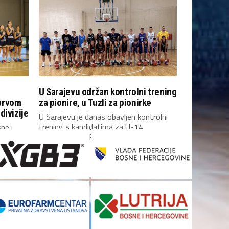
U Sarajevu održan kontrolni trening
prvom
za pionire, u Tuzli za pionirke
divizije
U Sarajevu je danas obavljen kontrolni
trening s kandidatima za U-14
ne i
reprezentaciju Bosne i...
 prvom