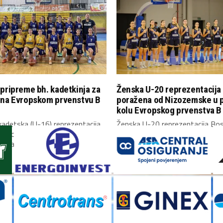
pripreme bh. kadetkinja za
Ženska U-20 reprezentacija
 na Evropskom prvenstvu B
poražena od Nizozemske u 
kolu Evropskog prvenstva B 
adetska (U-16) reprezentacija
Ženska U-20 reprezentacija Bos
Hercegovine okupila se danas u
Hercegovine upisala je poraz u
i započela...
kolu Evropskog prvenstva...