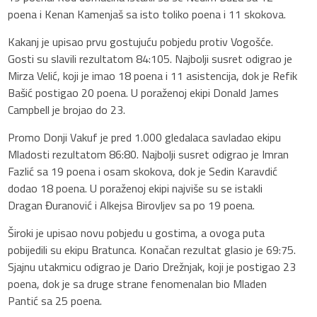
poena i Kenan Kamenjaš sa isto toliko poena i 11 skokova.
Kakanj je upisao prvu gostujuću pobjedu protiv Vogošće.
Gosti su slavili rezultatom 84:105. Najbolji susret odigrao je
Mirza Velić, koji je imao 18 poena i 11 asistencija, dok je Refik
Bašić postigao 20 poena. U poraženoj ekipi Donald James
Campbell je brojao do 23.
Promo Donji Vakuf je pred 1.000 gledalaca savladao ekipu
Mladosti rezultatom 86:80. Najbolji susret odigrao je Imran
Fazlić sa 19 poena i osam skokova, dok je Sedin Karavdić
dodao 18 poena. U poraženoj ekipi najviše su se istakli
Dragan Đuranović i Alkejsa Birovljev sa po 19 poena.
Široki je upisao novu pobjedu u gostima, a ovoga puta
pobijedili su ekipu Bratunca. Konačan rezultat glasio je 69:75.
Sjajnu utakmicu odigrao je Dario Drežnjak, koji je postigao 23
poena, dok je sa druge strane fenomenalan bio Mladen
Pantić sa 25 poena.