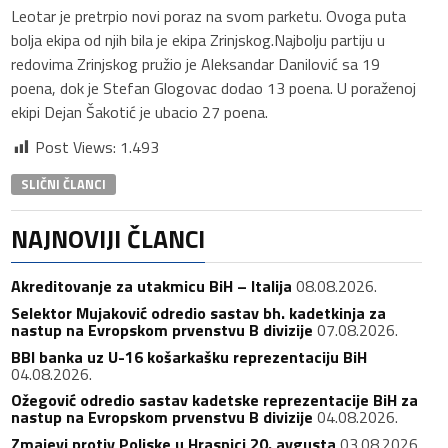
Leotar je pretrpio novi poraz na svom parketu. Ovoga puta
bolja ekipa od njih bila je ekipa Zrinjskog.Najbolju partiju u
redovima Zrinjskog pružio je Aleksandar Danilović sa 19
poena, dok je Stefan Glogovac dodao 13 poena. U poraženoj
ekipi Dejan Šakotić je ubacio 27 poena.
Post Views:
1.493
SLIČNI ČLANCI
NAJNOVIJI ČLANCI
Akreditovanje za utakmicu BiH – Italija
08.08.2026.
Selektor Mujaković odredio sastav bh. kadetkinja za
nastup na Evropskom prvenstvu B divizije
07.08.2026.
BBI banka uz U-16 košarkašku reprezentaciju BiH
04.08.2026.
Ožegović odredio sastav kadetske reprezentacije BiH za
nastup na Evropskom prvenstvu B divizije
04.08.2026.
Zmajevi protiv Poljske u Hrasnici 20. avgusta
03.08.2026.