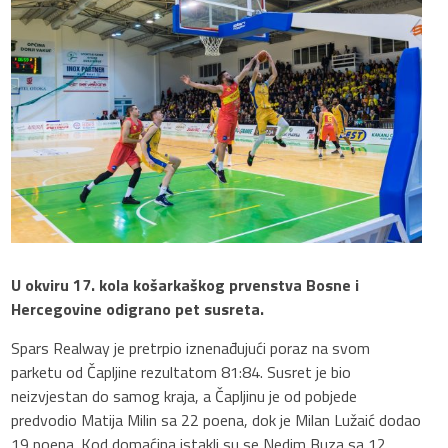
U okviru 17. kola košarkaškog prvenstva Bosne i
Hercegovine odigrano pet susreta.
Spars Realway je pretrpio iznenađujući poraz na svom
parketu od Čapljine rezultatom 81:84. Susret je bio
neizvjestan do samog kraja, a Čapljinu je od pobjede
predvodio Matija Milin sa 22 poena, dok je Milan Lužaić dodao
19 poena. Kod domaćina istakli su se Nedim Buza sa 12