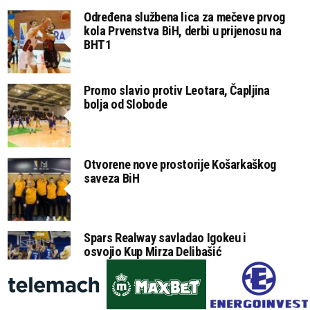
Određena službena lica za mečeve prvog
kola Prvenstva BiH, derbi u prijenosu na
BHT1
Promo slavio protiv Leotara, Čapljina
bolja od Slobode
Otvorene nove prostorije Košarkaškog
saveza BiH
Spars Realway savladao Igokeu i
osvojio Kup Mirza Delibašić