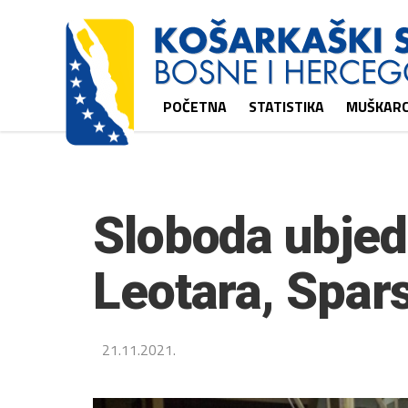
POČETNA
STATISTIKA
MUŠKARC
Sloboda ubjedl
Leotara, Spar
21.11.2021.