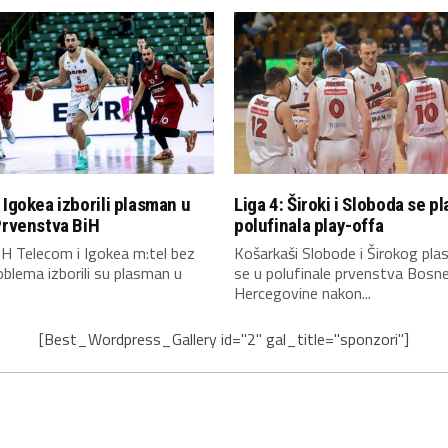
 Igokea izborili plasman u
Liga 4: Široki i Sloboda se pla
Prvenstva BiH
polufinala play-offa
H Telecom i Igokea m:tel bez
Košarkaši Slobode i Širokog plasi
oblema izborili su plasman u
se u polufinale prvenstva Bosne
Hercegovine nakon...
[Best_Wordpress_Gallery id="2" gal_title="sponzori"]