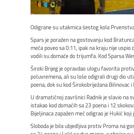
Odigrane su utakmica šestog kola Prvenstva 
Spars je poražen na gostovanju kod Bratunca (
meča poveo sa 0:11, ipak na kraju nije uspio 
vodili su domaće do trijumfa. Kod Sparsa Wes
Široki Brijeg je opravdao ulogu favorita protiv
poluvremena, ali su loše odigrali drugi dio ut
poena, dok su kod Širokobriježana Bilinovac i 
U dramatičnoj završnici Radnik je slavio na 
istakao kod domaćih sa 23 poena i 12 skokov
Bijeljinaca zapažen meč odigrao je Hukić koji 
Sloboda je bila ubjedljiva protiv Proma na gost