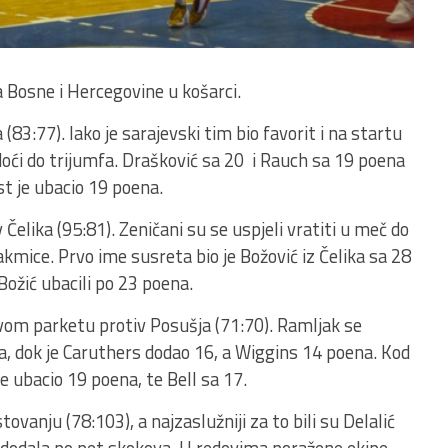
Bosne i Hercegovine u košarci.
83:77). Iako je sarajevski tim bio favorit i na startu
doći do trijumfa. Drašković sa 20 i Rauch sa 19 poena
t je ubacio 19 poena.
 Čelika (95:81). Zeničani su se uspjeli vratiti u meč do
akmice. Prvo ime susreta bio je Božović iz Čelika sa 28
Božić ubacili po 23 poena.
svom parketu protiv Posušja (71:70). Ramljak se
a, dok je Caruthers dodao 16, a Wiggins 14 poena. Kod
je ubacio 19 poena, te Bell sa 17.
ovanju (78:103), a najzaslužniji za to bili su Delalić