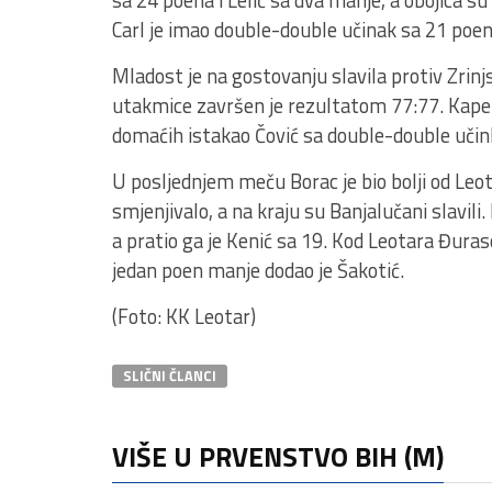
sa 24 poena i Lelić sa dva manje, a obojica 
Carl je imao double-double učinak sa 21 poe
Mladost je na gostovanju slavila protiv Zrin
utakmice završen je rezultatom 77:77. Kapet
domaćih istakao Čović sa double-double učin
U posljednjem meču Borac je bio bolji od Leo
smjenjivalo, a na kraju su Banjalučani slavi
a pratio ga je Kenić sa 19. Kod Leotara Đuras
jedan poen manje dodao je Šakotić.
(Foto: KK Leotar)
SLIČNI ČLANCI
VIŠE U PRVENSTVO BIH (M)