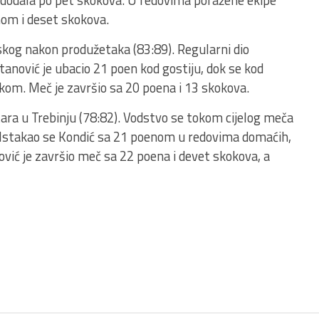
su dodala po pet skokova. U redovima poražene ekipe
nom i deset skokova.
jskog nakon produžetaka (83:89). Regularni dio
anović je ubacio 21 poen kod gostiju, dok se kod
kom. Meč je završio sa 20 poena i 13 skokova.
tara u Trebinju (78:82). Vodstvo se tokom cijelog meča
li. Istakao se Kondić sa 21 poenom u redovima domaćih,
ović je završio meč sa 22 poena i devet skokova, a