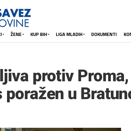
I
ŽENE
KUP BIH
LIGA MLADIH
DOKUMENTI
KO
jiva protiv Proma, 
s poražen u Bratun