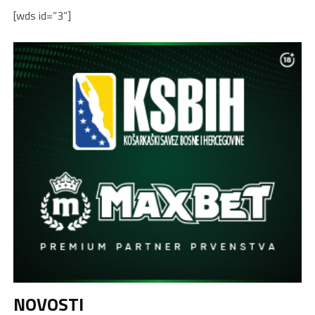
[wds id=”3”]
NOVOSTI