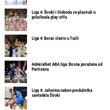
Liga 4: Široki i Sloboda se plasirali u
polufinala play-offa
Liga 4: Borac slavio u Tuzli
Admiralbet ABA liga: Bosna poražena od
Partizana
Liga 4: Jahorina nakon produžetka
savladala Široki