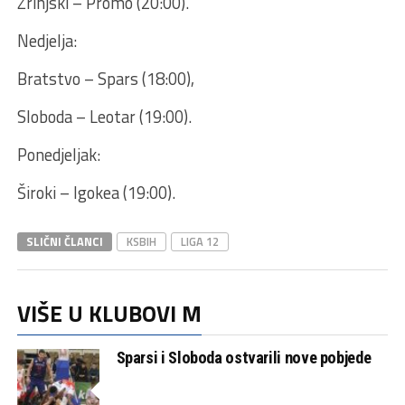
Zrinjski – Promo (20:00).
Nedjelja:
Bratstvo – Spars (18:00),
Sloboda – Leotar (19:00).
Ponedjeljak:
Široki – Igokea (19:00).
SLIČNI ČLANCI
KSBIH
LIGA 12
VIŠE U KLUBOVI M
Sparsi i Sloboda ostvarili nove pobjede