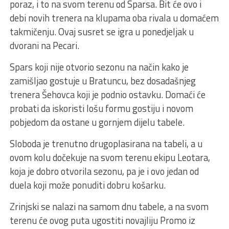
poraz, i to na svom terenu od Sparsa. Bit će ovo i
debi novih trenera na klupama oba rivala u domaćem
takmičenju. Ovaj susret se igra u ponedjeljak u
dvorani na Pecari.
Spars koji nije otvorio sezonu na način kako je
zamišljao gostuje u Bratuncu, bez dosadašnjeg
trenera Šehovca koji je podnio ostavku. Domaći će
probati da iskoristi lošu formu gostiju i novom
pobjedom da ostane u gornjem dijelu tabele.
Sloboda je trenutno drugoplasirana na tabeli, a u
ovom kolu dočekuje na svom terenu ekipu Leotara,
koja je dobro otvorila sezonu, pa je i ovo jedan od
duela koji može ponuditi dobru košarku.
Zrinjski se nalazi na samom dnu tabele, a na svom
terenu će ovog puta ugostiti novajliju Promo iz