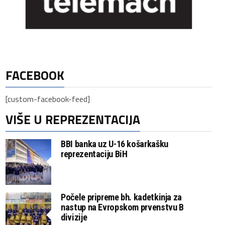
FACEBOOK
[custom-facebook-feed]
VIŠE U REPREZENTACIJA
BBI banka uz U-16 košarkašku
reprezentaciju BiH
Počele pripreme bh. kadetkinja za
nastup na Evropskom prvenstvu B
divizije