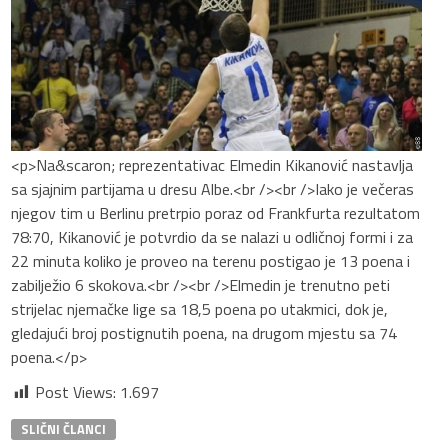
<p>Na&scaron; reprezentativac Elmedin Kikanović nastavlja
sa sjajnim partijama u dresu Albe.<br /><br />Iako je večeras
njegov tim u Berlinu pretrpio poraz od Frankfurta rezultatom
78:70, Kikanović je potvrdio da se nalazi u odličnoj formi i za
22 minuta koliko je proveo na terenu postigao je 13 poena i
zabilježio 6 skokova.<br /><br />Elmedin je trenutno peti
strijelac njemačke lige sa 18,5 poena po utakmici, dok je,
gledajući broj postignutih poena, na drugom mjestu sa 74
poena.</p>
Post Views:
1.697
SLIČNI ČLANCI