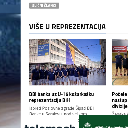
SLIČNI ČLANCI
VIŠE U REPREZENTACIJA
BBI banka uz U-16 košarkašku
Počele 
reprezentaciju BiH
nastup
divizije
Ispred Poslovne zgrade Šipad BBI
Banke u Sarajevu, pod velikom
Ženska k
zastavom Bosne i Hercegovine,...
Bosne i 
Mostaru 