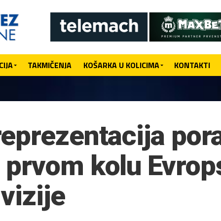
IJA
TAKMIČENJA
KOŠARKA U KOLICIMA
KONTAKTI
eprezentacija por
 prvom kolu Evrop
vizije