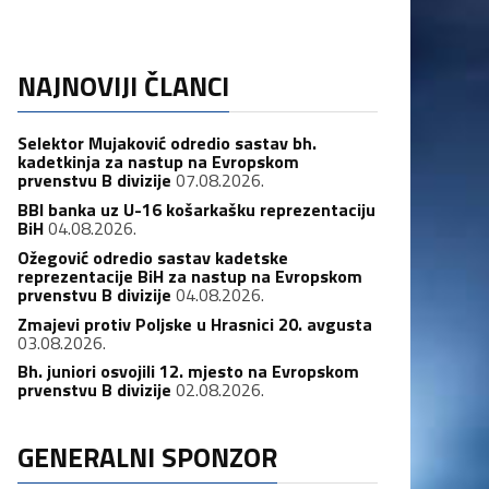
NAJNOVIJI ČLANCI
Selektor Mujaković odredio sastav bh.
kadetkinja za nastup na Evropskom
prvenstvu B divizije
07.08.2026.
BBI banka uz U-16 košarkašku reprezentaciju
BiH
04.08.2026.
Ožegović odredio sastav kadetske
reprezentacije BiH za nastup na Evropskom
prvenstvu B divizije
04.08.2026.
Zmajevi protiv Poljske u Hrasnici 20. avgusta
03.08.2026.
Bh. juniori osvojili 12. mjesto na Evropskom
prvenstvu B divizije
02.08.2026.
GENERALNI SPONZOR