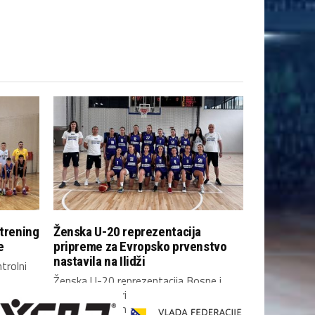
 trening
Ženska U-20 reprezentacija
e
pripreme za Evropsko prvenstvo
nastavila na Ilidži
trolni
Ženska U-20 reprezentacija Bosne i
Hercegovine pripreme za predstojeće
Evropsko prvenstvo B divizije