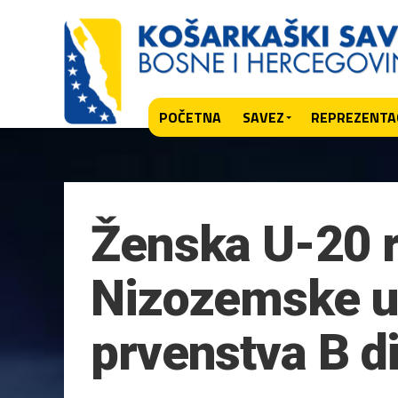
POČETNA
SAVEZ
REPREZENTAC
Ženska U-20 r
Nizozemske u
prvenstva B di