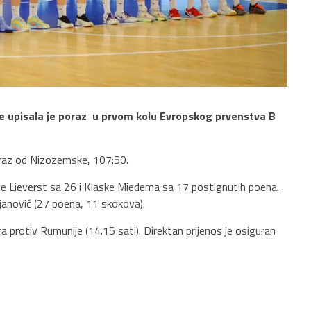
e upisala je poraz u prvom kolu Evropskog prvenstva B
oraz od Nizozemske, 107:50.
lle Lieverst sa 26 i Klaske Miedema sa 17 postignutih poena.
mjanović (27 poena, 11 skokova).
a protiv Rumunije (14.15 sati). Direktan prijenos je osiguran