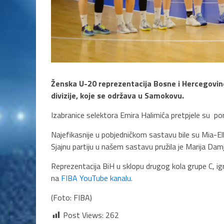
Ženska U-20 reprezentacija Bosne i Hercegovin
divizije, koje se održava u Samokovu.
Izabranice selektora Emira Halimića pretpjele su p
Najefikasnije u pobjedničkom sastavu bile su Mia-E
Sjajnu partiju u našem sastavu pružila je Marija Da
Reprezentacija BiH u sklopu drugog kola grupe C, igr
na
FIBA YouTube kanalu.
(Foto: FIBA)
Post Views:
262