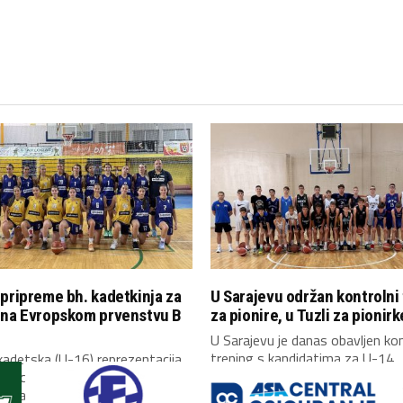
pripreme bh. kadetkinja za
U Sarajevu održan kontrolni
 na Evropskom prvenstvu B
za pionire, u Tuzli za pionirk
U Sarajevu je danas obavljen kon
trening s kandidatima za U-14
adetska (U-16) reprezentacija
reprezentaciju Bosne i...
Hercegovine okupila se danas u
i započela...