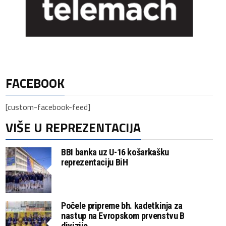
FACEBOOK
[custom-facebook-feed]
VIŠE U REPREZENTACIJA
BBI banka uz U-16 košarkašku
reprezentaciju BiH
Počele pripreme bh. kadetkinja za
nastup na Evropskom prvenstvu B
divizije