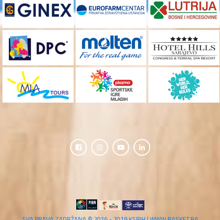
SVA PRAVA ZADRŽANA © 2016 - 2019 KSBIH | WWW.BASKET.BA