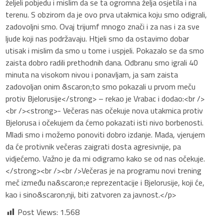
željeli pobjedu i mislim da se ta ogromna želja osjetila i na
terenu. S obzirom da je ovo prva utakmica koju smo odigrali,
zadovoljni smo. Ovaj trijumf mnogo znači i za nas i za sve
ljude koji nas podržavaju. Htjeli smo da ostavimo dobar
utisak i mislim da smo u tome i uspjeli. Pokazalo se da smo
zaista dobro radili prethodnih dana. Odbranu smo igrali 40
minuta na visokom nivou i ponavljam, ja sam zaista
zadovoljan onim &scaron;to smo pokazali u prvom meču
protiv Bjelorusije</strong> – rekao je Vrabac i dodao:<br />
<br /><strong>- Večeras nas očekuje nova utakmica protiv
Bjelorusa i očekujem da ćemo pokazati isti nivo borbenosti.
Mladi smo i možemo ponoviti dobro izdanje. Mada, vjerujem
da će protivnik večeras zaigrati dosta agresivnije, pa
vidjećemo. Važno je da mi odigramo kako se od nas očekuje.
</strong><br /><br />Večeras je na programu novi trening
meč između na&scaron;e reprezentacije i Bjelorusije, koji će,
kao i sino&scaron;nji, biti zatvoren za javnost.</p>
Post Views:
1.568