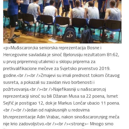
<p>Mu&scaron;ka seniorska reprezentacija Bosne i
Hercegovine savladala je sinoć Bjelorusiju rezultatom 81:62,
u prvoj pripremnoj utakmici u sklopu priprema za
pretkvalifikacione mečeve za Svjetsko prvenstvo 2019.
godine.<br /><br />Zmajevi su imali prednost tokom čitavog
susreta, a pokazali su zavidan nivo borbenosti i
požrtvovanja.<br /><br />Najefikasniji u na&scaron;oj
reprezentaciji sinoć su bili Džanan Musa sa 22 poena, Ismet
Sejfić je postigao 12, dok je Markus Lončar ubacio 11 poena.
<br /><br />Jedan od najiskusnijih u redovima
bh.reprezentacije Adin Vrabac, nakon sino&scaron;njeg meča
nije krio zadovoljstvo.<br /><br /><strong>- Mnogo smo