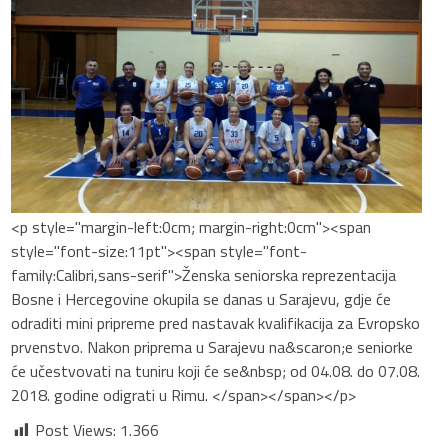
<p style="margin-left:0cm; margin-right:0cm"><span
style="font-size:11pt"><span style="font-
family:Calibri,sans-serif">Ženska seniorska reprezentacija
Bosne i Hercegovine okupila se danas u Sarajevu, gdje će
odraditi mini pripreme pred nastavak kvalifikacija za Evropsko
prvenstvo. Nakon priprema u Sarajevu na&scaron;e seniorke
će učestvovati na tuniru koji će se&nbsp; od 04.08. do 07.08.
2018. godine odigrati u Rimu. </span></span></p>
Post Views:
1.366