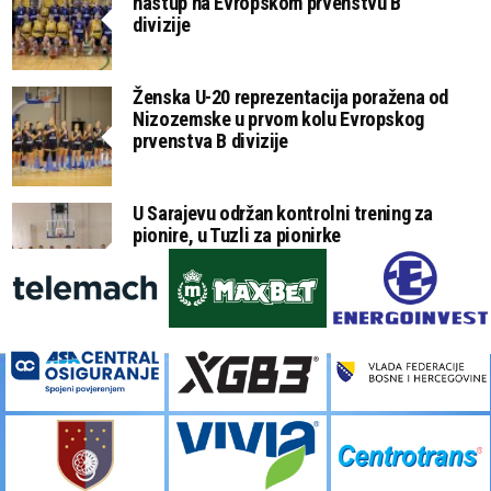
nastup na Evropskom prvenstvu B
divizije
Ženska U-20 reprezentacija poražena od
Nizozemske u prvom kolu Evropskog
prvenstva B divizije
U Sarajevu održan kontrolni trening za
pionire, u Tuzli za pionirke