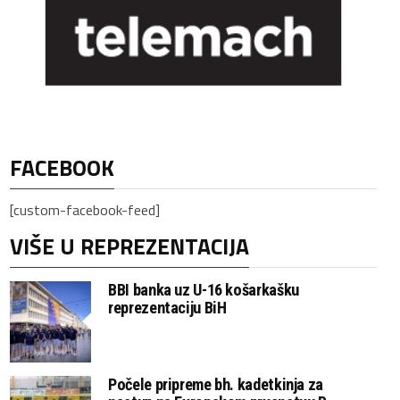
FACEBOOK
[custom-facebook-feed]
VIŠE U REPREZENTACIJA
BBI banka uz U-16 košarkašku
reprezentaciju BiH
Počele pripreme bh. kadetkinja za