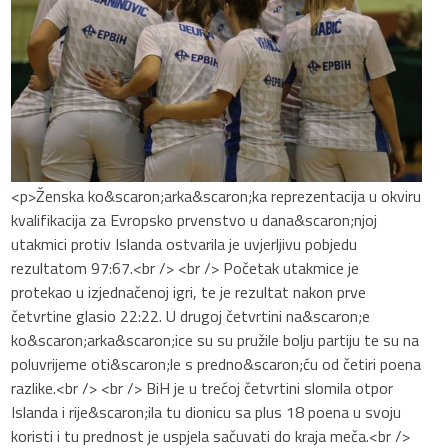
<p>Ženska ko&scaron;arka&scaron;ka reprezentacija u okviru
kvalifikacija za Evropsko prvenstvo u dana&scaron;njoj
utakmici protiv Islanda ostvarila je uvjerljivu pobjedu
rezultatom 97:67.<br /> <br /> Početak utakmice je
protekao u izjednačenoj igri, te je rezultat nakon prve
četvrtine glasio 22:22. U drugoj četvrtini na&scaron;e
ko&scaron;arka&scaron;ice su su pružile bolju partiju te su na
poluvrijeme oti&scaron;le s predno&scaron;ću od četiri poena
razlike.<br /> <br /> BiH je u trećoj četvrtini slomila otpor
Islanda i rije&scaron;ila tu dionicu sa plus 18 poena u svoju
koristi i tu prednost je uspjela sačuvati do kraja meča.<br />