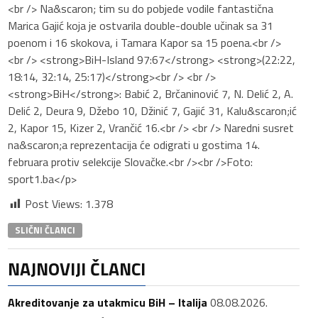
<br /> Na&scaron; tim su do pobjede vodile fantastična
Marica Gajić koja je ostvarila double-double učinak sa 31
poenom i 16 skokova, i Tamara Kapor sa 15 poena.<br />
<br /> <strong>BiH-Island 97:67</strong> <strong>(22:22,
18:14, 32:14, 25:17)</strong><br /> <br />
<strong>BiH</strong>: Babić 2, Brčaninović 7, N. Delić 2, A.
Delić 2, Deura 9, Džebo 10, Džinić 7, Gajić 31, Kalu&scaron;ić
2, Kapor 15, Kizer 2, Vrančić 16.<br /> <br /> Naredni susret
na&scaron;a reprezentacija će odigrati u gostima 14.
februara protiv selekcije Slovačke.<br /><br />Foto:
sport1.ba</p>
Post Views:
1.378
SLIČNI ČLANCI
NAJNOVIJI ČLANCI
Akreditovanje za utakmicu BiH – Italija
08.08.2026.