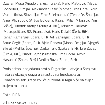
Džanan Musa (Anadolu Efes, Turska), Karlo Matković (Mega
Soccerbet, Srbija), Aleksandar Lazić (Mornar, Crna Gora), Adin
Vrabac (Krka, Slovenija), Emir Sulejmanović (Tenerife, Španija),
Amar Alibegović (Virtus Bologna, Italija), Milan Milošević (Aris,
Grčka), Tihomir Vranješ (Zrinjski, BiH), Miralem Halilović
(Metropolitans 92, Francuska), Haris Delalić (Čelik, BiH),
Kenan Kamenjaš (Spars, BiH), Adi Zahiragić (Spars, BiH),
Amar Gegić (Spars, BiH), Ajdin Penava (Mons, Belgija), Njegoš
Sikiraš (Mellila, Španija), Darko Talić (Igokea, BiH), Jure Zubac
(Široki, BiH), Ismet Sejfić (Sutjeska, Crna Gora), Almir
Hasandić (Spars, BiH) i Nedim Buza (Spars, BiH).
Podsjetimo, pobjedama protiv Bugarske i Latvije u Sarajevu
naša selekcija je osigurala nastup na Eurobasketu.
Konačni spisak igrača koji će putovati u Rigu biće objavljen
krajem mjeseca.
Foto: FIBA
Post Views:
3.677