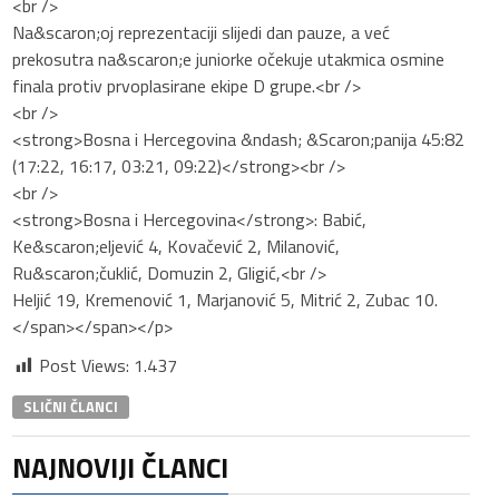
<br />
Na&scaron;oj reprezentaciji slijedi dan pauze, a već
prekosutra na&scaron;e juniorke očekuje utakmica osmine
finala protiv prvoplasirane ekipe D grupe.<br />
<br />
<strong>Bosna i Hercegovina &ndash; &Scaron;panija 45:82
(17:22, 16:17, 03:21, 09:22)</strong><br />
<br />
<strong>Bosna i Hercegovina</strong>: Babić,
Ke&scaron;eljević 4, Kovačević 2, Milanović,
Ru&scaron;čuklić, Domuzin 2, Gligić,<br />
Heljić 19, Kremenović 1, Marjanović 5, Mitrić 2, Zubac 10.
</span></span></p>
Post Views:
1.437
SLIČNI ČLANCI
NAJNOVIJI ČLANCI