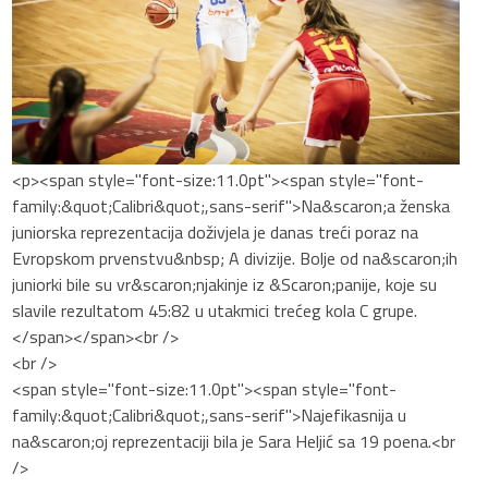
<p><span style="font-size:11.0pt"><span style="font-
family:&quot;Calibri&quot;,sans-serif">Na&scaron;a ženska
juniorska reprezentacija doživjela je danas treći poraz na
Evropskom prvenstvu&nbsp; A divizije. Bolje od na&scaron;ih
juniorki bile su vr&scaron;njakinje iz &Scaron;panije, koje su
slavile rezultatom 45:82 u utakmici trećeg kola C grupe.
</span></span><br />
<br />
<span style="font-size:11.0pt"><span style="font-
family:&quot;Calibri&quot;,sans-serif">Najefikasnija u
na&scaron;oj reprezentaciji bila je Sara Heljić sa 19 poena.<br
/>