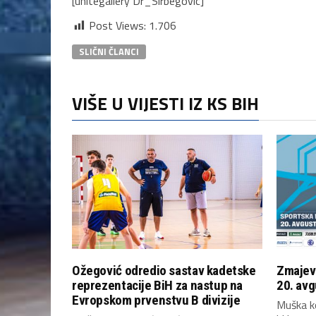
[unitegallery Dr_Sirbegovic]
Post Views:
1.706
SLIČNI ČLANCI
VIŠE U VIJESTI IZ KS BIH
Ožegović odredio sastav kadetske
Zmajevi
reprezentacije BiH za nastup na
20. avg
Evropskom prvenstvu B divizije
Muška k