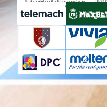
i Herceg
Muška kadetska (U-16) reprezentacija
mečeve k
Bosne i Hercegovine otputovala je
danas u Skoplje, gdje će...