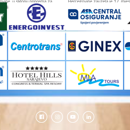
ovine, u sklopu priprema za
Hercegovine zauzela je 12. mje
valifikacija za Mundobasket,...
Evropskom prvenstvu B...