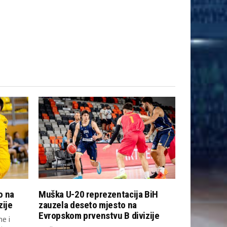
o na
Muška U-20 reprezentacija BiH
zije
zauzela deseto mjesto na
Evropskom prvenstvu B divizije
e i