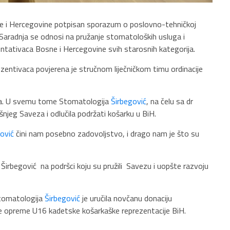
 i Hercegovine potpisan sporazum o poslovno-tehničkoj
 Saradnja se odnosi na pružanje stomatoloških usluga i
entativaca Bosne i Hercegovine svih starosnih kategorija.
ezentivaca povjerena je stručnom liječničkom timu ordinacije
ova. U svemu tome Stomatologija
Širbegović
, na čelu sa dr
njeg Saveza i odlučila podržati košarku u BiH.
ović
čini nam posebno zadovoljstvo, i drago nam je što su
 Širbegović na podršci koju su pružili Savezu i uopšte razvoju
 Stomatologija
Širbegović
je uručila novčanu donaciju
 opreme U16 kadetske košarkaške reprezentacije BiH.