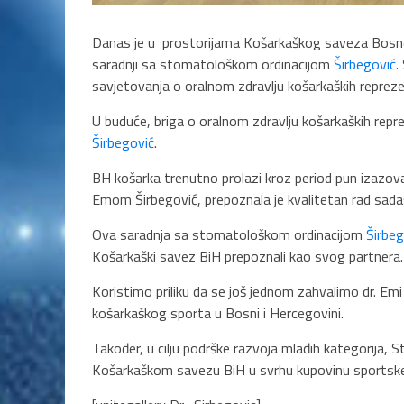
Danas je u prostorijama Košarkaškog saveza Bosne
saradnji sa stomatološkom ordinacijom
Širbegović
.
savjetovanja o oralnom zdravlju košarkaških reprez
U buduće, briga o oralnom zdravlju košarkaških repr
Širbegović
.
BH košarka trenutno prolazi kroz period pun izaz
Emom Širbegović, prepoznala je kvalitetan rad sadaš
Ova saradnja sa stomatološkom ordinacijom
Širbeg
Košarkaški savez BiH prepoznali kao svog partnera.
Koristimo priliku da se još jednom zahvalimo dr. Emi
košarkaškog sporta u Bosni i Hercegovini.
Također, u cilju podrške razvoja mlađih kategorija,
Košarkaškom savezu BiH u svrhu kupovinu sportske