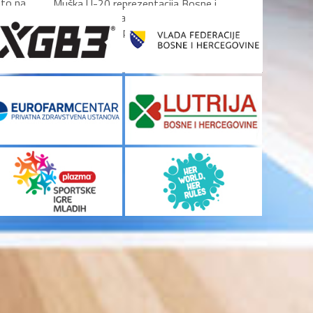
sto na
Muška U-20 reprezentacija Bosne i
Hercegovine zauzela je deseto mjesto
na Evropskom prvenstvu B...