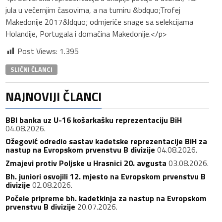
jula u večernjim časovima, a na turniru &bdquo;Trofej
Makedonije 2017&ldquo; odmjeriće snage sa selekcijama
Holandije, Portugala i domaćina Makedonije.</p>
Post Views:
1.395
SLIČNI ČLANCI
NAJNOVIJI ČLANCI
BBI banka uz U-16 košarkašku reprezentaciju BiH
04.08.2026.
Ožegović odredio sastav kadetske reprezentacije BiH za
nastup na Evropskom prvenstvu B divizije
04.08.2026.
Zmajevi protiv Poljske u Hrasnici 20. avgusta
03.08.2026.
Bh. juniori osvojili 12. mjesto na Evropskom prvenstvu B
divizije
02.08.2026.
Počele pripreme bh. kadetkinja za nastup na Evropskom
prvenstvu B divizije
20.07.2026.