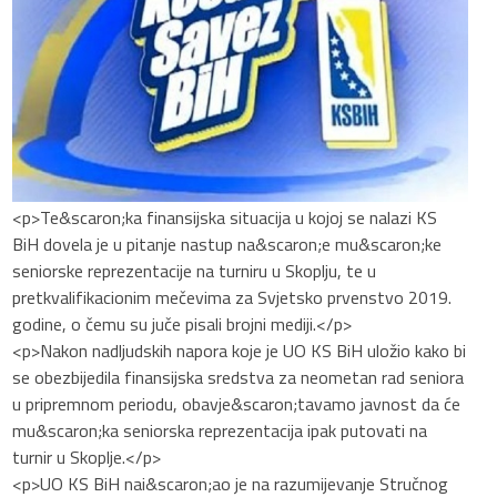
<p>Te&scaron;ka finansijska situacija u kojoj se nalazi KS
BiH dovela je u pitanje nastup na&scaron;e mu&scaron;ke
seniorske reprezentacije na turniru u Skoplju, te u
pretkvalifikacionim mečevima za Svjetsko prvenstvo 2019.
godine, o čemu su juče pisali brojni mediji.</p>
<p>Nakon nadljudskih napora koje je UO KS BiH uložio kako bi
se obezbijedila finansijska sredstva za neometan rad seniora
u pripremnom periodu, obavje&scaron;tavamo javnost da će
mu&scaron;ka seniorska reprezentacija ipak putovati na
turnir u Skoplje.</p>
<p>UO KS BiH nai&scaron;ao je na razumijevanje Stručnog