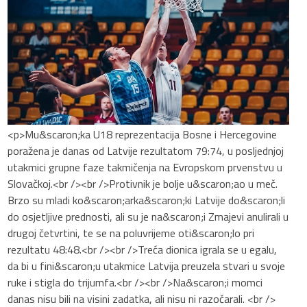
<p>Mu&scaron;ka U18 reprezentacija Bosne i Hercegovine
poražena je danas od Latvije rezultatom 79:74, u posljednjoj
utakmici grupne faze takmičenja na Evropskom prvenstvu u
Slovačkoj.<br /><br />Protivnik je bolje u&scaron;ao u meč.
Brzo su mladi ko&scaron;arka&scaron;ki Latvije do&scaron;li
do osjetljive prednosti, ali su je na&scaron;i Zmajevi anulirali u
drugoj četvrtini, te se na poluvrijeme oti&scaron;lo pri
rezultatu 48:48.<br /><br />Treća dionica igrala se u egalu,
da bi u fini&scaron;u utakmice Latvija preuzela stvari u svoje
ruke i stigla do trijumfa.<br /><br />Na&scaron;i momci
danas nisu bili na visini zadatka, ali nisu ni razočarali. <br />