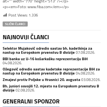
alt="" width="770" height="513" /></p>
<p><em>Foto: www.fiba.com</em></p>
Post Views:
1.336
SLIČNI ČLANCI
NAJNOVIJI ČLANCI
Selektor Mujaković odredio sastav bh. kadetkinja za
nastup na Evropskom prvenstvu B divizije
07.08.2026.
BBI banka uz U-16 košarkašku reprezentaciju BiH
04.08.2026.
Ožegović odredio sastav kadetske reprezentacije BiH za
nastup na Evropskom prvenstvu B divizije
04.08.2026.
Zmajevi protiv Poljske u Hrasnici 20. avgusta
03.08.2026.
Bh. juniori osvojili 12. mjesto na Evropskom prvenstvu B
divizije
02.08.2026.
GENERALNI SPONZOR