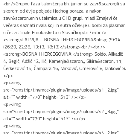
<br />Grupnu faza takmičenja bh. juniori su zavr&scaron;ili sa
skorom od dvije pobjede i jednog poraza, a nakon
zavr&scaron;enih utakmica u C i D grupi, mladi Zmajevi će
večeras saznati rivala koji ih sutra očekuje u borbi za plasman
u četvrtfinale Eurobasketa u Slovačkoj.<br /><br />
<strong>LATVIJA – BOSNA I HERCEGOVINA&nbsp; 79:74
(26:20, 22:28, 13:13, 18:13)</strong><br /><br />
<strong>BOSNA I HERCEGOVINA:</strong> Soldo, Alikadić
4, Begić, Adžić 12, Ilić, Kamenja&scaron;, Sikira&scaron; 11,
Čerkezović 15, Čampara 16, Mirković, Omerović 8, Janković 8.
</p>
<p><img
src="/cmstrip/tinymce/plugins/image/uploads/s1_2.jpg"
alt="" width="770" height="513" /></p>
<p><img
src="/cmstrip/tinymce/plugins/image/uploads/s2_3.jpg"
alt="" width="770" height="513" /></p>
<p><img
src="/cmstrip/tinymce/plugins/image/uploads/s4_2.jpg"