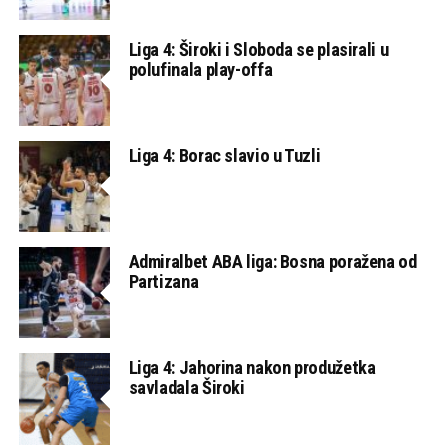
Liga 4: Široki i Sloboda se plasirali u
polufinala play-offa
Liga 4: Borac slavio u Tuzli
Admiralbet ABA liga: Bosna poražena od
Partizana
Liga 4: Jahorina nakon produžetka
savladala Široki