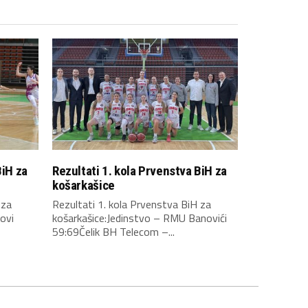
BiH za
Rezultati 1. kola Prvenstva BiH za
košarkašice
 za
Rezultati 1. kola Prvenstva BiH za
ovi
košarkašice:Jedinstvo – RMU Banovići
59:69Čelik BH Telecom –...