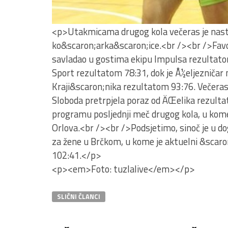
<p>Utakmicama drugog kola večeras je nast
ko&scaron;arka&scaron;ice.<br /><br />Favori
savladao u gostima ekipu Impulsa rezultatom
Sport rezultatom 78:31, dok je Å½eljezniča
Kraji&scaron;nika rezultatom 93:76. Večeras
Sloboda pretrpjela poraz od ÄŒelika rezulta
programu posljednji meč drugog kola, u kom
Orlova.<br /><br />Podsjetimo, sinoč je u d
za žene u Brčkom, u kome je aktuelni &scar
102:41.</p>
<p><em>Foto: tuzlalive</em></p>
SLIČNI ČLANCI