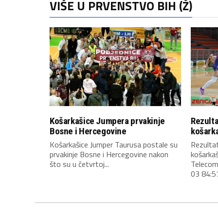
VIŠE U PRVENSTVO BIH (Ž)
Košarkašice Jumpera prvakinje
Rezulta
Bosne i Hercegovine
košark
Košarkašice Jumper Taurusa postale su
Rezultat
prvakinje Bosne i Hercegovine nakon
košarkaš
što su u četvrtoj...
Telecom
03 84:57