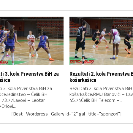
ti 3. kola Prvenstva BiH za
Rezultati 2. kola Prvenstva 
ašice
košarkašice
i 3. kola Prvenstva BiH za
Rezultati 2. kola Prvenstva BiH
ice:Jedinstvo – Čelik BH
košarkašice:RMU Banovići – Lav
 73:77Lavovi – Leotar
45:74Čelik BH Telecom –...
Orlovi...
[Best_Wordpress_Gallery id="2" gal_title="sponzori"]