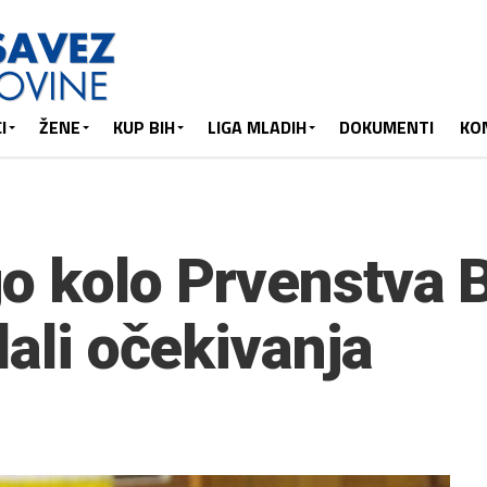
I
ŽENE
KUP BIH
LIGA MLADIH
DOKUMENTI
KO
o kolo Prvenstva 
dali očekivanja