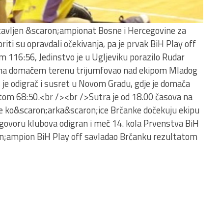
avljen &scaron;ampionat Bosne i Hercegovine za
ti su opravdali očekivanja, pa je prvak BiH Play off
 116:56, Jedinstvo je u Ugljeviku porazilo Rudar
r na domačem terenu trijumfovao nad ekipom Mladog
 je odigrač i susret u Novom Gradu, gdje je domača
tom 68:50.<br /><br />Sutra je od 18.00 časova na
e ko&scaron;arka&scaron;ice Brčanke dočekuju ekipu
ogovoru klubova odigran i meč 14. kola Prvenstva BiH
on;ampion BiH Play off savladao Brčanku rezultatom