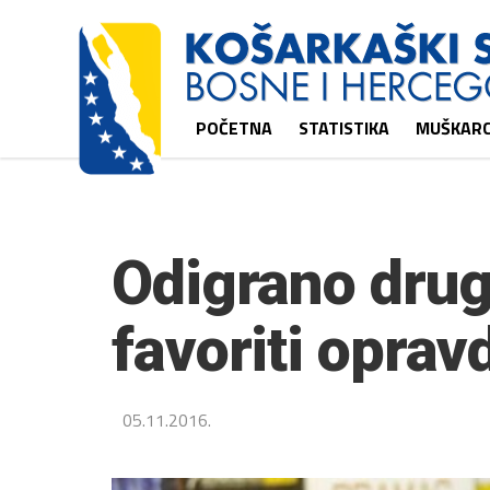
POČETNA
STATISTIKA
MUŠKARC
Odigrano drug
favoriti oprav
05.11.2016.