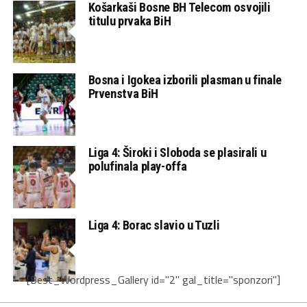
Košarkaši Bosne BH Telecom osvojili
titulu prvaka BiH
Bosna i Igokea izborili plasman u finale
Prvenstva BiH
Liga 4: Široki i Sloboda se plasirali u
polufinala play-offa
Liga 4: Borac slavio u Tuzli
[Best_Wordpress_Gallery id="2" gal_title="sponzori"]