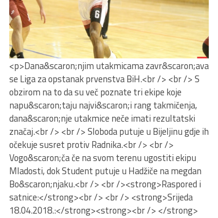
<p>Dana&scaron;njim utakmicama zavr&scaron;ava
se Liga za opstanak prvenstva BiH.<br /> <br /> S
obzirom na to da su več poznate tri ekipe koje
napu&scaron;taju najvi&scaron;i rang takmičenja,
dana&scaron;nje utakmice neče imati rezultatski
značaj.<br /> <br /> Sloboda putuje u Bijeljinu gdje ih
očekuje susret protiv Radnika.<br /> <br />
Vogo&scaron;ča če na svom terenu ugostiti ekipu
Mladosti, dok Student putuje u Hadžiče na megdan
Bo&scaron;njaku.<br /> <br /><strong>Raspored i
satnice:</strong><br /> <br /> <strong>Srijeda
18.04.2018.:</strong><strong><br /> </strong>