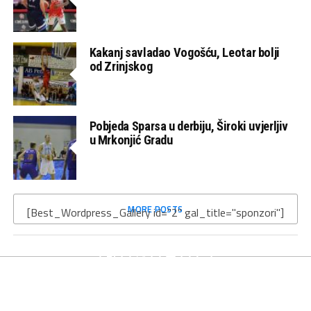
Kakanj savladao Vogošću, Leotar bolji
od Zrinjskog
Pobjeda Sparsa u derbiju, Široki uvjerljiv
u Mrkonjić Gradu
MORE POSTS
[Best_Wordpress_Gallery id="2" gal_title="sponzori"]