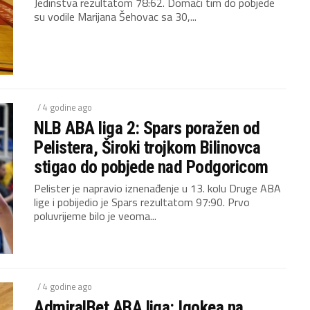
Jedinstva rezultatom 78:62. Domaći tim do pobjede
su vodile Marijana Šehovac sa 30,...
/ 4 godine ago
NLB ABA liga 2: Spars poražen od
Pelistera, Široki trojkom Bilinovca
stigao do pobjede nad Podgoricom
Pelister je napravio iznenađenje u 13. kolu Druge ABA
lige i pobijedio je Spars rezultatom 97:90. Prvo
poluvrijeme bilo je veoma...
/ 4 godine ago
AdmiralBet ABA liga: Igokea na