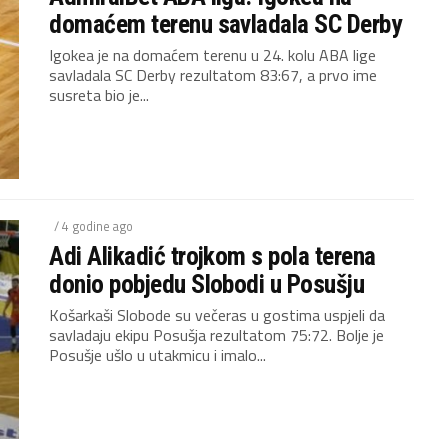
domaćem terenu savladala SC Derby
Igokea je na domaćem terenu u 24. kolu ABA lige
savladala SC Derby rezultatom 83:67, a prvo ime
susreta bio je...
/ 4 godine ago
Adi Alikadić trojkom s pola terena
donio pobjedu Slobodi u Posušju
Košarkaši Slobode su večeras u gostima uspjeli da
savladaju ekipu Posušja rezultatom 75:72. Bolje je
Posušje ušlo u utakmicu i imalo...