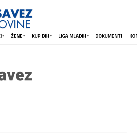
I
ŽENE
KUP BIH
LIGA MLADIH
DOKUMENTI
KO
avez