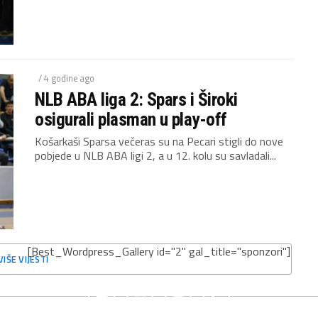
/ 4 godine ago
NLB ABA liga 2: Spars i Široki
osigurali plasman u play-off
Košarkaši Sparsa večeras su na Pecari stigli do nove
pobjede u NLB ABA ligi 2, a u 12. kolu su savladali...
[Best_Wordpress_Gallery id="2" gal_title="sponzori"]
VIŠE VIJESTI