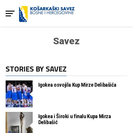
Savez
STORIES BY SAVEZ
Igokea osvojila Kup Mirze Delibašića
Igokea i Široki u finalu Kupa Mirza
Delibašić