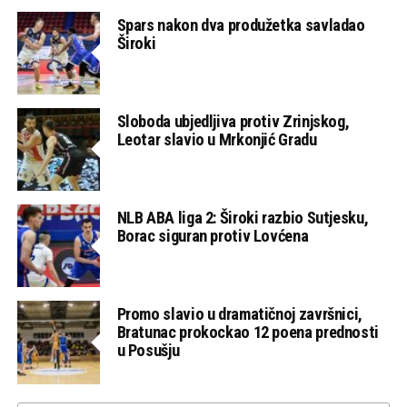
Spars nakon dva produžetka savladao
Široki
Sloboda ubjedljiva protiv Zrinjskog,
Leotar slavio u Mrkonjić Gradu
NLB ABA liga 2: Široki razbio Sutjesku,
Borac siguran protiv Lovćena
Promo slavio u dramatičnoj završnici,
Bratunac prokockao 12 poena prednosti
u Posušju