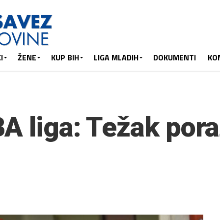
I
ŽENE
KUP BIH
LIGA MLADIH
DOKUMENTI
KO
A liga: Težak pora