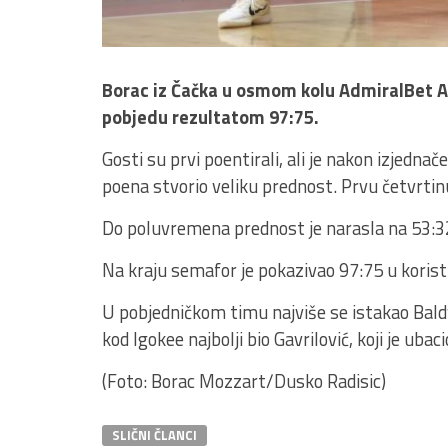
Borac iz Čačka u osmom kolu AdmiralBet ABA
pobjedu rezultatom 97:75.
Gosti su prvi poentirali, ali je nakon izjedna
poena stvorio veliku prednost. Prvu četvrtinu
Do poluvremena prednost je narasla na 53:32, 
Na kraju semafor je pokazivao 97:75 u koris
U pobjedničkom timu najviše se istakao Baldwin
kod Igokee najbolji bio Gavrilović, koji je uba
(Foto: Borac Mozzart/Dusko Radisic)
SLIČNI ČLANCI