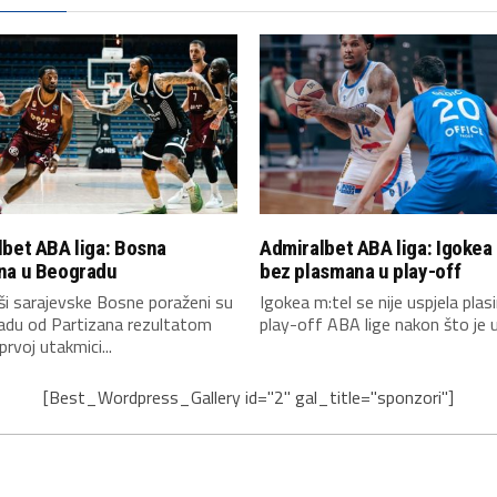
bet ABA liga: Bosna
Admiralbet ABA liga: Igokea
na u Beogradu
bez plasmana u play-off
i sarajevske Bosne poraženi su
Igokea m:tel se nije uspjela plasi
adu od Partizana rezultatom
play-off ABA lige nakon što je u.
prvoj utakmici...
[Best_Wordpress_Gallery id="2" gal_title="sponzori"]