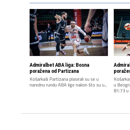
Admiralbet ABA liga: Bosna
Admiral
poražena od Partizana
poraže
Košarkaši Partizana plasirali su se u
Košarkaš
narednu rundu ABA lige nakon što su u...
u Beogr
81:73 u 