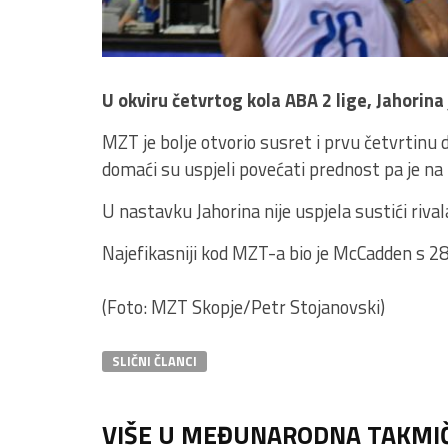
U okviru četvrtog kola ABA 2 lige, Jahorina
MZT je bolje otvorio susret i prvu četvrtinu
domaći su uspjeli povećati prednost pa je na
U nastavku Jahorina nije uspjela sustići riv
Najefikasniji kod MZT-a bio je McCadden s 2
(Foto: MZT Skopje/Petr Stojanovski)
SLIČNI ČLANCI
VIŠE U MEĐUNARODNA TAKMI