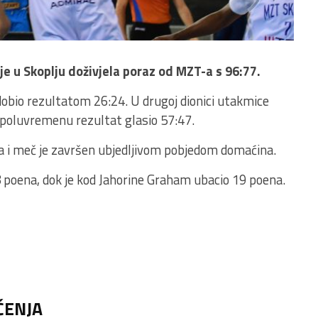
 je u Skoplju doživjela poraz od MZT-a s 96:77.
 dobio rezultatom 26:24. U drugoj dionici utakmice
 poluvremenu rezultat glasio 57:47.
ala i meč je završen ubjedljivom pobjedom domaćina.
8 poena, dok je kod Jahorine Graham ubacio 19 poena.
ČENJA