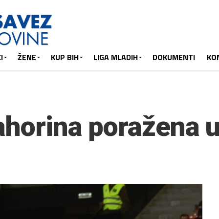
I
ŽENE
KUP BIH
LIGA MLADIH
DOKUMENTI
KO
ahorina poražena u