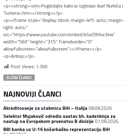
<p><strong><em>Pogledajte kako je izgledao duel Nurkića i
Tuckera</em></strong></p>
<p><iframe style="display: block; margin-left: auto; margin-
right: auto;"
src="https://www.youtube.com/embed/bSxO9IXw3ew"
width="560" height="315" frameborder="0"
allowfullscreen="allowfullscreen"></iframe></p>
<p>&nbsp;</p>
Post Views:
1.300
SLIČNI ČLANCI
NAJNOVIJI ČLANCI
Akreditovanje za utakmicu BiH – Italija
08.08.2026.
Selektor Mujaković odredio sastav bh. kadetkinja za
nastup na Evropskom prvenstvu B divizije
07.08.2026.
BBI banka uz U-16 košarkašku reprezentaciju BiH