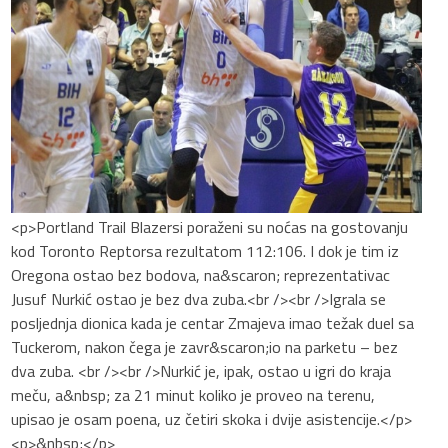
<p>Portland Trail Blazersi poraženi su noćas na gostovanju
kod Toronto Reptorsa rezultatom 112:106. I dok je tim iz
Oregona ostao bez bodova, na&scaron; reprezentativac
Jusuf Nurkić ostao je bez dva zuba.<br /><br />Igrala se
posljednja dionica kada je centar Zmajeva imao težak duel sa
Tuckerom, nakon čega je zavr&scaron;io na parketu – bez
dva zuba. <br /><br />Nurkić je, ipak, ostao u igri do kraja
meču, a&nbsp; za 21 minut koliko je proveo na terenu,
upisao je osam poena, uz četiri skoka i dvije asistencije.</p>
<p>&nbsp;</p>