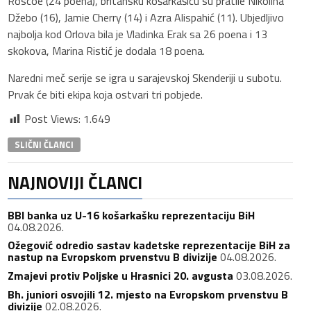
Roscoe (24 poena), britansku košarkašicu su pratile Nikolina
Džebo (16), Jamie Cherry (14) i Azra Alispahić (11). Ubjedljivo
najbolja kod Orlova bila je Vladinka Erak sa 26 poena i 13
skokova, Marina Ristić je dodala 18 poena.
Naredni meč serije se igra u sarajevskoj Skenderiji u subotu.
Prvak će biti ekipa koja ostvari tri pobjede.
Post Views:
1.649
SLIČNI ČLANCI
NAJNOVIJI ČLANCI
BBI banka uz U-16 košarkašku reprezentaciju BiH
04.08.2026.
Ožegović odredio sastav kadetske reprezentacije BiH za
nastup na Evropskom prvenstvu B divizije
04.08.2026.
Zmajevi protiv Poljske u Hrasnici 20. avgusta
03.08.2026.
Bh. juniori osvojili 12. mjesto na Evropskom prvenstvu B
divizije
02.08.2026.