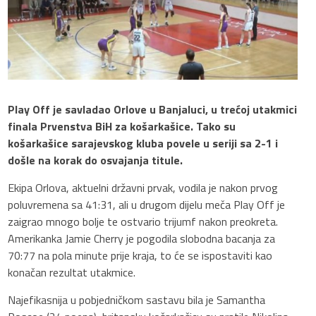
Play Off je savladao Orlove u Banjaluci, u trećoj utakmici
finala Prvenstva BiH za košarkašice. Tako su
košarkašice sarajevskog kluba povele u seriji sa 2-1 i
došle na korak do osvajanja titule.
Ekipa Orlova, aktuelni državni prvak, vodila je nakon prvog
poluvremena sa 41:31, ali u drugom dijelu meča Play Off je
zaigrao mnogo bolje te ostvario trijumf nakon preokreta.
Amerikanka Jamie Cherry je pogodila slobodna bacanja za
70:77 na pola minute prije kraja, to će se ispostaviti kao
konačan rezultat utakmice.
Najefikasnija u pobjedničkom sastavu bila je Samantha