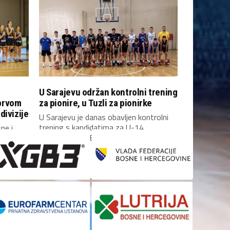
U Sarajevu održan kontrolni trening
prvom
za pionire, u Tuzli za pionirke
divizije
U Sarajevu je danas obavljen kontrolni
trening s kandidatima za U-14
ne i
reprezentaciju Bosne i...
 prvom