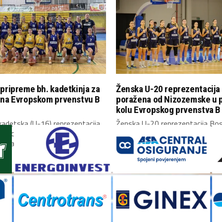
pripreme bh. kadetkinja za
Ženska U-20 reprezentacija
 na Evropskom prvenstvu B
poražena od Nizozemske u 
kolu Evropskog prvenstva B 
adetska (U-16) reprezentacija
Ženska U-20 reprezentacija Bos
Hercegovine okupila se danas u
Hercegovine upisala je poraz u
i započela...
kolu Evropskog prvenstva...