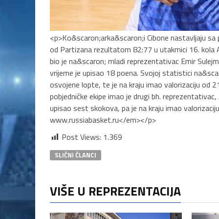
<p>Ko&scaron;arka&scaron;i Cibone nastavljaju sa
od Partizana rezultatom 82:77 u utakmici 16. kola 
bio je na&scaron; mladi reprezentativac Emir Sulejm
vrijeme je upisao 18 poena. Svojoj statistici na&scaro
osvojene lopte, te je na kraju imao valorizaciju od
pobjedničke ekipe imao je drugi bh. reprezentativac
upisao sest skokova, pa je na kraju imao valorizac
www.russiabasket.ru</em></p>
Post Views:
1.369
SLIČNI ČLANCI
VIŠE U REPREZENTACIJA