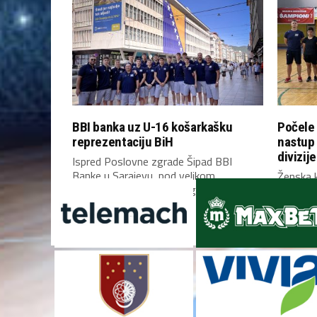
BBI banka uz U-16 košarkašku
Počele 
reprezentaciju BiH
nastup
divizije
Ispred Poslovne zgrade Šipad BBI
Banke u Sarajevu, pod velikom
Ženska k
zastavom Bosne i Hercegovine,...
Bosne i 
Mostaru 