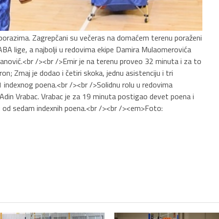
 porazima. Zagrepčani su večeras na domaćem terenu poraženi
ABA lige, a najbolji u redovima ekipe Damira Mulaomerovića
anović.<br /><br />Emir je na terenu proveo 32 minuta i za to
n; Zmaj je dodao i četiri skoka, jednu asistenciju i tri
 21 indexnog poena.<br /><br />Solidnu rolu u redovima
, Adin Vrabac. Vrabac je za 19 minuta postigao devet poena i
iju od sedam indexnih poena.<br /><br /><em>Foto: