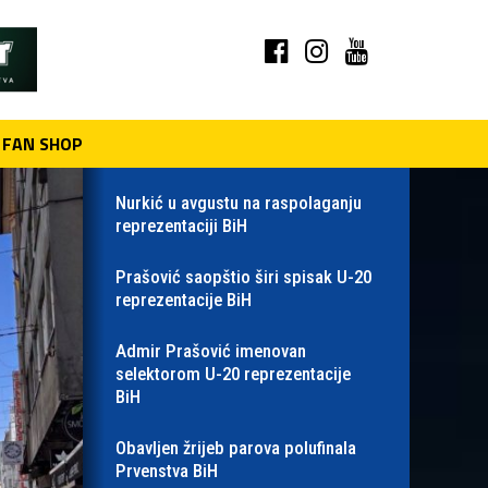
FAN SHOP
Nurkić u avgustu na raspolaganju
reprezentaciji BiH
Prašović saopštio širi spisak U-20
reprezentacije BiH
Admir Prašović imenovan
selektorom U-20 reprezentacije
BiH
Obavljen žrijeb parova polufinala
Prvenstva BiH