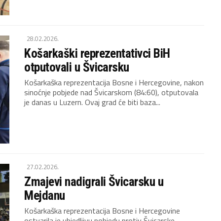
28.02.2026.
Košarkaški reprezentativci BiH
otputovali u Švicarsku
Košarkaška reprezentacija Bosne i Hercegovine, nakon
sinoćnje pobjede nad Švicarskom (84:60), otputovala
je danas u Luzern. Ovaj grad će biti baza...
27.02.2026.
Zmajevi nadigrali Švicarsku u
Mejdanu
Košarkaška reprezentacija Bosne i Hercegovine
ostvarila je ubjedljivu pobjedu protiv Švicarske