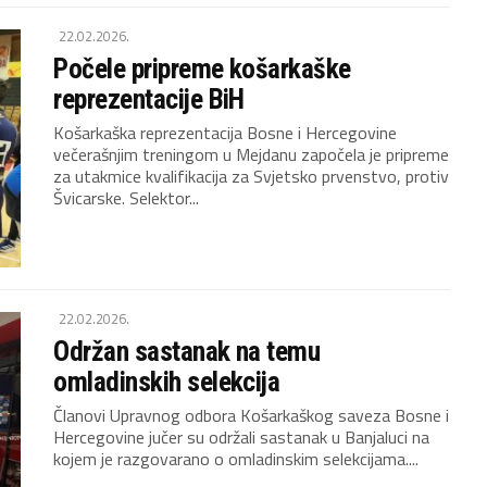
22.02.2026.
Počele pripreme košarkaške
reprezentacije BiH
Košarkaška reprezentacija Bosne i Hercegovine
večerašnjim treningom u Mejdanu započela je pripreme
za utakmice kvalifikacija za Svjetsko prvenstvo, protiv
Švicarske. Selektor...
22.02.2026.
Održan sastanak na temu
omladinskih selekcija
Članovi Upravnog odbora Košarkaškog saveza Bosne i
Hercegovine jučer su održali sastanak u Banjaluci na
kojem je razgovarano o omladinskim selekcijama....