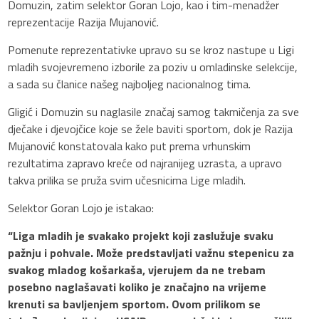
Domuzin, zatim selektor Goran Lojo, kao i tim-menadžer
reprezentacije Razija Mujanović.
Pomenute reprezentativke upravo su se kroz nastupe u Ligi
mladih svojevremeno izborile za poziv u omladinske selekcije,
a sada su članice našeg najboljeg nacionalnog tima.
Gligić i Domuzin su naglasile značaj samog takmičenja za sve
dječake i djevojčice koje se žele baviti sportom, dok je Razija
Mujanović konstatovala kako put prema vrhunskim
rezultatima zapravo kreće od najranijeg uzrasta, a upravo
takva prilika se pruža svim učesnicima Lige mladih.
Selektor Goran Lojo je istakao:
“Liga mladih je svakako projekt koji zaslužuje svaku
pažnju i pohvale. Može predstavljati važnu stepenicu za
svakog mladog košarkaša, vjerujem da ne trebam
posebno naglašavati koliko je značajno na vrijeme
krenuti sa bavljenjem sportom. Ovom prilikom se