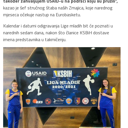
također zahvaljujem USAID-u na podršci koju su pružili”,
kazao je šef stručnog štaba naših Zmajica, koje narednog
mjeseca očekuje nastup na Eurobasketu.
Kalendar i datumi odigravanja Lige mladih bit će poznati u
narednih sedam dana, nakon što članice KSBiH dostave
imena predstavnika u takmičenju.