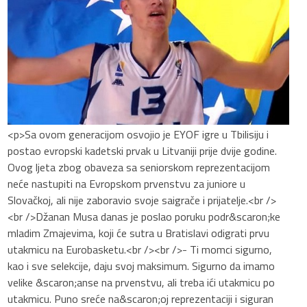
<p>Sa ovom generacijom osvojio je EYOF igre u Tbilisiju i
postao evropski kadetski prvak u Litvaniji prije dvije godine.
Ovog ljeta zbog obaveza sa seniorskom reprezentacijom
neće nastupiti na Evropskom prvenstvu za juniore u
Slovačkoj, ali nije zaboravio svoje saigrače i prijatelje.<br />
<br />Džanan Musa danas je poslao poruku podr&scaron;ke
mladim Zmajevima, koji će sutra u Bratislavi odigrati prvu
utakmicu na Eurobasketu.<br /><br />- Ti momci sigurno,
kao i sve selekcije, daju svoj maksimum. Sigurno da imamo
velike &scaron;anse na prvenstvu, ali treba ići utakmicu po
utakmicu. Puno sreće na&scaron;oj reprezentaciji i siguran