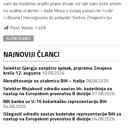
sam da možemo uraditi prave stvari. Uz njih sam svim srcem
na svakoj utakmici – kaže Musa u svojoj poruci.<br /><br
/>Bosna i Hercegovina do pobjede! Sretno Zmajevi!</p>
Post Views:
1.456
SLIČNI ČLANCI
NAJNOVIJI ČLANCI
Selektor Gjergja saopštio spisak, pripreme Zmajeva
kreću 12. avgusta
10.08.2026.
Akreditovanje za utakmicu BiH – Italija
08.08.2026.
Selektor Mujaković odredio sastav bh. kadetkinja za
nastup na Evropskom prvenstvu B divizije
07.08.2026.
BBI banka uz U-16 košarkašku reprezentaciju BiH
04.08.2026.
Ožegović odredio sastav kadetske reprezentacije BiH za
nastup na Evropskom prvenstvu B divizije
04.08.2026.