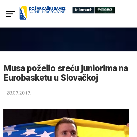
Musa poželio sreću juniorima na
Eurobasketu u Slovačkoj
28.07.2017.