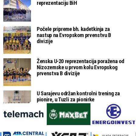
reprezentaciju BiH
Počele pripreme bh. kadetkinja za
nastup na Evropskom prvenstvu B
divizije
Ženska U-20 reprezentacija poražena od
Nizozemske u prvom kolu Evropskog
prvenstva B divizije
U Sarajevu održan kontrolni trening za
pionire, u Tuzli za pionirke