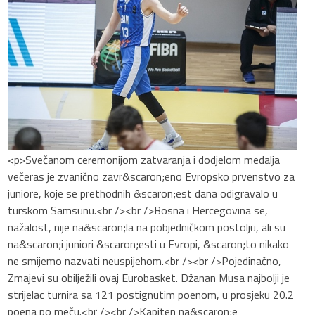
<p>Svečanom ceremonijom zatvaranja i dodjelom medalja
večeras je zvanično zavr&scaron;eno Evropsko prvenstvo za
juniore, koje se prethodnih &scaron;est dana odigravalo u
turskom Samsunu.<br /><br />Bosna i Hercegovina se,
nažalost, nije na&scaron;la na pobjedničkom postolju, ali su
na&scaron;i juniori &scaron;esti u Evropi, &scaron;to nikako
ne smijemo nazvati neuspijehom.<br /><br />Pojedinačno,
Zmajevi su obilježili ovaj Eurobasket. Džanan Musa najbolji je
strijelac turnira sa 121 postignutim poenom, u prosjeku 20.2
poena po meču.<br /><br />Kapiten na&scaron;e