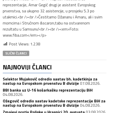
reprezentacije, Amar Gegić drugi je asistent Evropskog
prvenstva, sa ukupno 32 asistencije, u prosjeku 5.3 po
utakmici.<br /><br />Čestitamo Džananu i Amaru, ali i svim
momcima i Stručnom &scaron;tabu na ostvarenom
rezultatu u Samsunu!<br /><br /><em>Foto:
www.fiba.com</em></p>
Post Views:
1.238
SLIČNI ČLANCI
NAJNOVIJI ČLANCI
Selektor Mujaković odredio sastav bh. kadetkinja za
nastup na Evropskom prvenstvu B divizije
07.08.2026.
BBI banka uz U-16 košarkašku reprezentaciju BiH
04.08.2026.
Ožegović odredio sastav kadetske reprezentacije BiH za
nastup na Evropskom prvenstvu B divizije
04.08.2026.
Zmajevi protiv Poljske u Hrasnici 20. avgusta
03.08.2026.