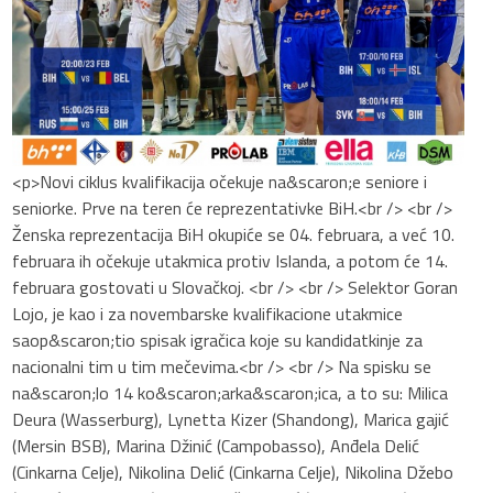
<p>Novi ciklus kvalifikacija očekuje na&scaron;e seniore i
seniorke. Prve na teren će reprezentativke BiH.<br /> <br />
Ženska reprezentacija BiH okupiće se 04. februara, a već 10.
februara ih očekuje utakmica protiv Islanda, a potom će 14.
februara gostovati u Slovačkoj. <br /> <br /> Selektor Goran
Lojo, je kao i za novembarske kvalifikacione utakmice
saop&scaron;tio spisak igračica koje su kandidatkinje za
nacionalni tim u tim mečevima.<br /> <br /> Na spisku se
na&scaron;lo 14 ko&scaron;arka&scaron;ica, a to su: Milica
Deura (Wasserburg), Lynetta Kizer (Shandong), Marica gajić
(Mersin BSB), Marina Džinić (Campobasso), Anđela Delić
(Cinkarna Celje), Nikolina Delić (Cinkarna Celje), Nikolina Džebo