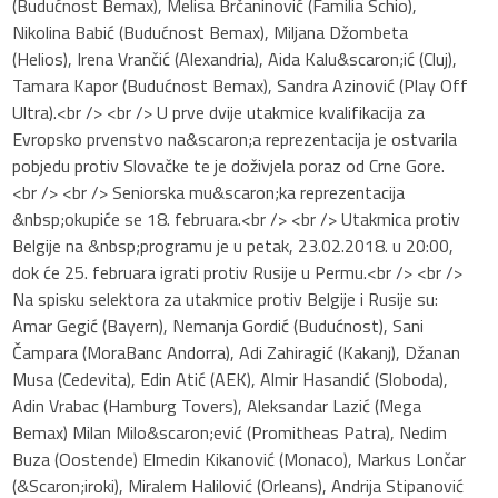
(Budućnost Bemax), Melisa Brčaninović (Familia Schio),
Nikolina Babić (Budućnost Bemax), Miljana Džombeta
(Helios), Irena Vrančić (Alexandria), Aida Kalu&scaron;ić (Cluj),
Tamara Kapor (Budućnost Bemax), Sandra Azinović (Play Off
Ultra).<br /> <br /> U prve dvije utakmice kvalifikacija za
Evropsko prvenstvo na&scaron;a reprezentacija je ostvarila
pobjedu protiv Slovačke te je doživjela poraz od Crne Gore.
<br /> <br /> Seniorska mu&scaron;ka reprezentacija
&nbsp;okupiće se 18. februara.<br /> <br /> Utakmica protiv
Belgije na &nbsp;programu je u petak, 23.02.2018. u 20:00,
dok će 25. februara igrati protiv Rusije u Permu.<br /> <br />
Na spisku selektora za utakmice protiv Belgije i Rusije su:
Amar Gegić (Bayern), Nemanja Gordić (Budućnost), Sani
Čampara (MoraBanc Andorra), Adi Zahiragić (Kakanj), Džanan
Musa (Cedevita), Edin Atić (AEK), Almir Hasandić (Sloboda),
Adin Vrabac (Hamburg Tovers), Aleksandar Lazić (Mega
Bemax) Milan Milo&scaron;ević (Promitheas Patra), Nedim
Buza (Oostende) Elmedin Kikanović (Monaco), Markus Lončar
(&Scaron;iroki), Miralem Halilović (Orleans), Andrija Stipanović