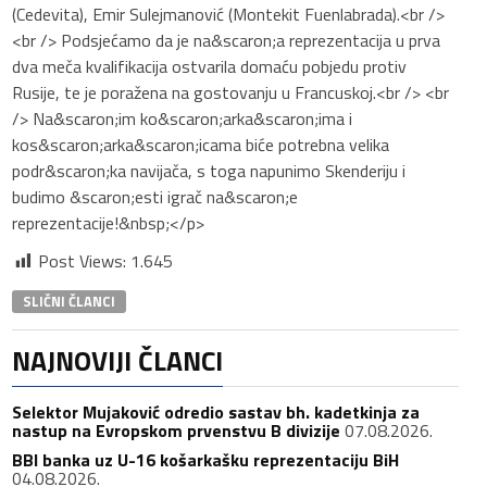
(Cedevita), Emir Sulejmanović (Montekit Fuenlabrada).<br />
<br /> Podsjećamo da je na&scaron;a reprezentacija u prva
dva meča kvalifikacija ostvarila domaću pobjedu protiv
Rusije, te je poražena na gostovanju u Francuskoj.<br /> <br
/> Na&scaron;im ko&scaron;arka&scaron;ima i
kos&scaron;arka&scaron;icama biće potrebna velika
podr&scaron;ka navijača, s toga napunimo Skenderiju i
budimo &scaron;esti igrač na&scaron;e
reprezentacije!&nbsp;</p>
Post Views:
1.645
SLIČNI ČLANCI
NAJNOVIJI ČLANCI
Selektor Mujaković odredio sastav bh. kadetkinja za
nastup na Evropskom prvenstvu B divizije
07.08.2026.
BBI banka uz U-16 košarkašku reprezentaciju BiH
04.08.2026.