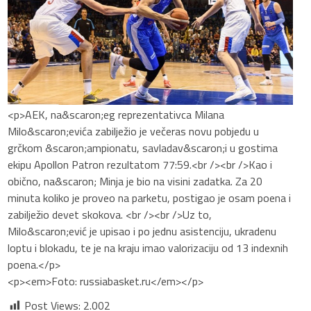
<p>AEK, na&scaron;eg reprezentativca Milana
Milo&scaron;evića zabilježio je večeras novu pobjedu u
grčkom &scaron;ampionatu, savladav&scaron;i u gostima
ekipu Apollon Patron rezultatom 77:59.<br /><br />Kao i
obično, na&scaron; Minja je bio na visini zadatka. Za 20
minuta koliko je proveo na parketu, postigao je osam poena i
zabilježio devet skokova. <br /><br />Uz to,
Milo&scaron;ević je upisao i po jednu asistenciju, ukradenu
loptu i blokadu, te je na kraju imao valorizaciju od 13 indexnih
poena.</p>
<p><em>Foto: russiabasket.ru</em></p>
Post Views:
2.002