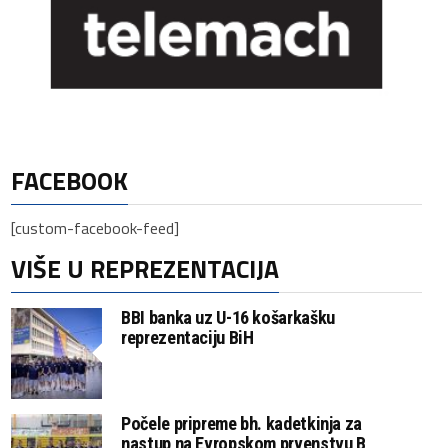
FACEBOOK
[custom-facebook-feed]
VIŠE U REPREZENTACIJA
BBI banka uz U-16 košarkašku
reprezentaciju BiH
Počele pripreme bh. kadetkinja za
nastup na Evropskom prvenstvu B