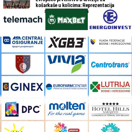
košarkaše u kolicima: Reprezentacija
BiH savladala i domaćina Grčku