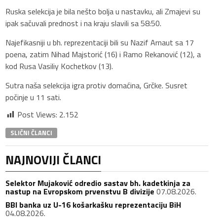
Ruska selekcija je bila nešto bolja u nastavku, ali Zmajevi su
ipak sačuvali prednost i na kraju slavili sa 58:50.
Najefikasniji u bh. reprezentaciji bili su Nazif Arnaut sa 17
poena, zatim Nihad Majstorić (16) i Ramo Rekanović (12), a
kod Rusa Vasiliy Kochetkov (13).
Sutra naša selekcija igra protiv domaćina, Grčke. Susret
počinje u 11 sati.
Post Views:
2.152
SLIČNI ČLANCI
NAJNOVIJI ČLANCI
Selektor Mujaković odredio sastav bh. kadetkinja za
nastup na Evropskom prvenstvu B divizije
07.08.2026.
BBI banka uz U-16 košarkašku reprezentaciju BiH
04.08.2026.