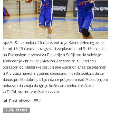
<p>Mu&scaron;ka U16 reprezentacija Bosne i Hercegovine
će od 15.15 časova razigravati za plasman od 9-16. mjesta
na Evropskom prvenstvu B divizije u Sofiji protiv selekcije
Makedonije.<br /><br />Nakon &scaron;to su u srijedu
porazom od Mađarske izgubili sve &scaron;anse za plasman
u A diviziju naredne godine, na&scaron;i dečki očekuju da će
danas pružiti dobru partiju i da će pobjedom nad Makedonijom
pokazati da znaju da igraju ko&scaron;arku..<br /><br
/>Dečki, sretno!<br /><br /></p>
Post Views:
1.557
SLIČNI ČLANCI