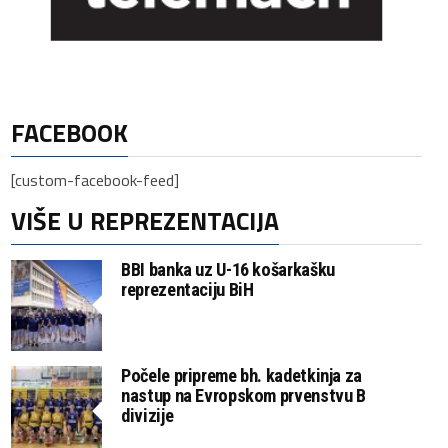
FACEBOOK
[custom-facebook-feed]
VIŠE U REPREZENTACIJA
BBI banka uz U-16 košarkašku
reprezentaciju BiH
Počele pripreme bh. kadetkinja za
nastup na Evropskom prvenstvu B
divizije