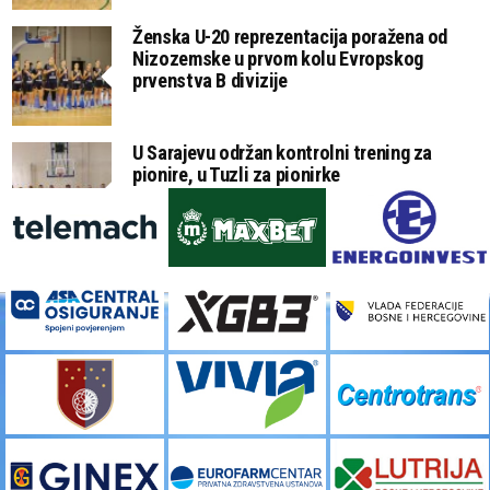
Ženska U-20 reprezentacija poražena od
Nizozemske u prvom kolu Evropskog
prvenstva B divizije
U Sarajevu održan kontrolni trening za
pionire, u Tuzli za pionirke