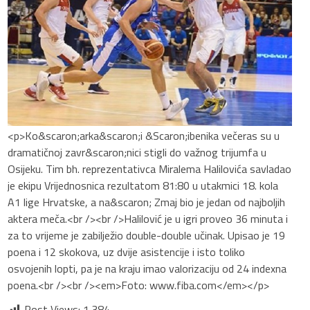
<p>Ko&scaron;arka&scaron;i &Scaron;ibenika večeras su u
dramatičnoj zavr&scaron;nici stigli do važnog trijumfa u
Osijeku. Tim bh. reprezentativca Miralema Halilovića savladao
je ekipu Vrijednosnica rezultatom 81:80 u utakmici 18. kola
A1 lige Hrvatske, a na&scaron; Zmaj bio je jedan od najboljih
aktera meča.<br /><br />Halilović je u igri proveo 36 minuta i
za to vrijeme je zabilježio double-double učinak. Upisao je 19
poena i 12 skokova, uz dvije asistencije i isto toliko
osvojenih lopti, pa je na kraju imao valorizaciju od 24 indexna
poena.<br /><br /><em>Foto: www.fiba.com</em></p>
Post Views:
1.384