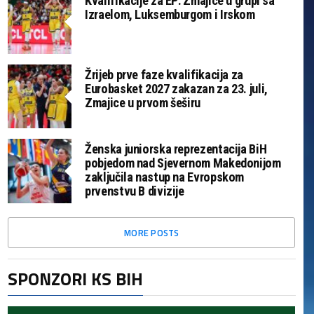
Kvalifikacije za EP: Zmajice u grupi sa
Izraelom, Luksemburgom i Irskom
Žrijeb prve faze kvalifikacija za
Eurobasket 2027 zakazan za 23. juli,
Zmajice u prvom šeširu
Ženska juniorska reprezentacija BiH
pobjedom nad Sjevernom Makedonijom
zaključila nastup na Evropskom
prvenstvu B divizije
MORE POSTS
SPONZORI KS BIH