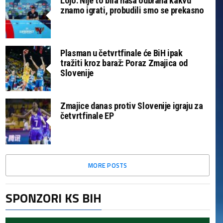
Lojo: Nije to bila naša odbrana kakvu
znamo igrati, probudili smo se prekasno
Plasman u četvrtfinale će BiH ipak
tražiti kroz baraž: Poraz Zmajica od
Slovenije
Zmajice danas protiv Slovenije igraju za
četvrtfinale EP
MORE POSTS
SPONZORI KS BIH